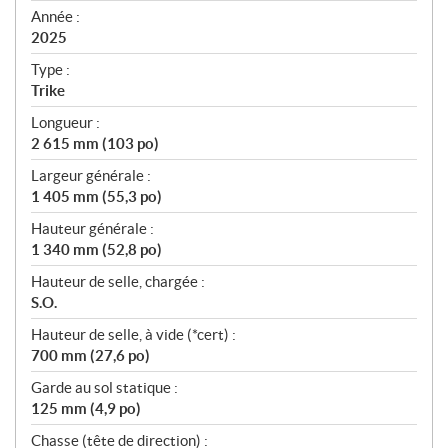
f
Année :
i
2025
c
Type :
a
Trike
t
Longueur :
i
2 615 mm (103 po)
o
n
Largeur générale :
s
1 405 mm (55,3 po)
Hauteur générale :
1 340 mm (52,8 po)
Hauteur de selle, chargée :
S.O.
Hauteur de selle, à vide (*cert) :
700 mm (27,6 po)
Garde au sol statique :
125 mm (4,9 po)
Chasse (tête de direction) :