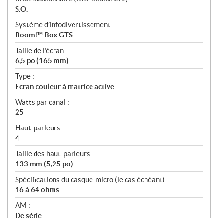
S.O.
Système d’infodivertissement :
Boom!™ Box GTS
Taille de l’écran :
6,5 po (165 mm)
Type :
Écran couleur à matrice active
Watts par canal :
25
Haut-parleurs :
4
Taille des haut-parleurs :
133 mm (5,25 po)
Spécifications du casque-micro (le cas échéant) :
16 à 64 ohms
AM :
De série