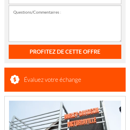
Questions/Commentaires :
PROFITEZ DE CETTE OFFRE
Évaluez votre échange
N
O
U
V