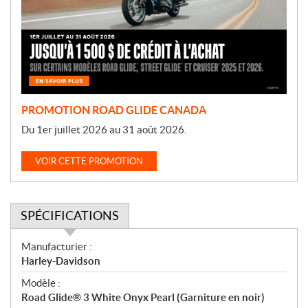
o
t
i
o
n
PROMOTION ROAD GLIDE CANADA
Du 1er juillet 2026 au 31 août 2026.
VOIR CETTE PROMOTION
SPÉCIFICATIONS
S
Manufacturier :
p
Harley-Davidson
é
Modèle :
c
Road Glide® 3 White Onyx Pearl (Garniture en noir)
i