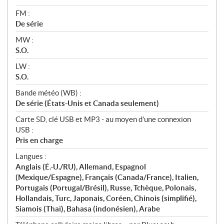
FM :
De série
MW :
S.O.
LW :
S.O.
Bande météo (WB) :
De série (États-Unis et Canada seulement)
Carte SD, clé USB et MP3 - au moyen d’une connexion
USB :
Pris en charge
Langues :
Anglais (É.-U./RU), Allemand, Espagnol
(Mexique/Espagne), Français (Canada/France), Italien,
Portugais (Portugal/Brésil), Russe, Tchèque, Polonais,
Hollandais, Turc, Japonais, Coréen, Chinois (simplifié),
Siamois (Thaï), Bahasa (indonésien), Arabe