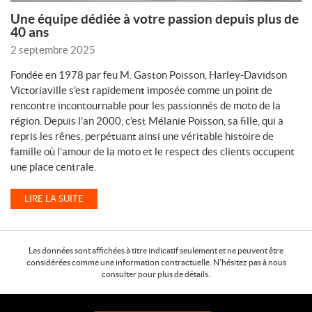
Une équipe dédiée à votre passion depuis plus de
40 ans
2 septembre 2025
Fondée en 1978 par feu M. Gaston Poisson, Harley-Davidson
Victoriaville s’est rapidement imposée comme un point de
rencontre incontournable pour les passionnés de moto de la
région. Depuis l’an 2000, c’est Mélanie Poisson, sa fille, qui a
repris les rênes, perpétuant ainsi une véritable histoire de
famille où l’amour de la moto et le respect des clients occupent
une place centrale.
LIRE LA SUITE
Les données sont affichées à titre indicatif seulement et ne peuvent être
considérées comme une information contractuelle. N'hésitez pas à nous
consulter pour plus de détails.
C
H