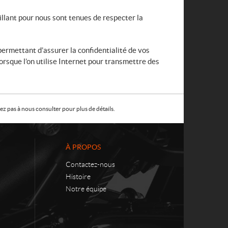
lant pour nous sont tenues de respecter la
ermettant d’assurer la confidentialité de vos
rsque l’on utilise Internet pour transmettre des
z pas à nous consulter pour plus de détails.
À PROPOS
Contactez-nous
Histoire
Notre équipe