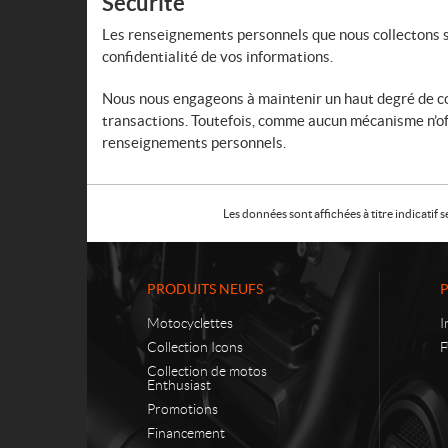
Sécurité
Les renseignements personnels que nous collectons s
confidentialité de vos informations.
Nous nous engageons à maintenir un haut degré de con
transactions. Toutefois, comme aucun mécanisme n’off
renseignements personnels.
Les données sont affichées à titre indicati
PRODUITS NEUFS
Motocyclettes
I
Collection Icons
F
Collection de motos
Enthusiast
Promotions
Financement