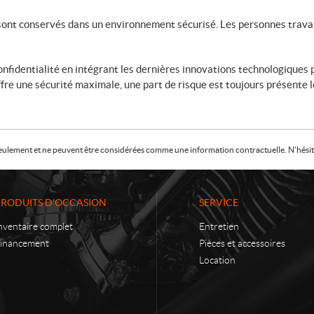
ont conservés dans un environnement sécurisé. Les personnes travail
fidentialité en intégrant les dernières innovations technologiques p
re une sécurité maximale, une part de risque est toujours présente lo
f seulement et ne peuvent être considérées comme une information contractuelle. N'hésite
PRODUITS D'OCCASION
SERVICE
nventaire complet
Entretien
inancement
Pièces et accessoires
Location