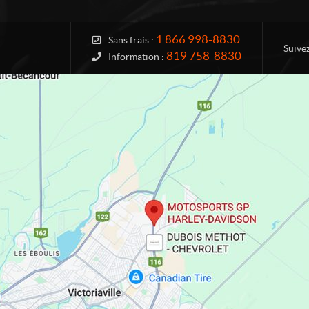
1 866 998-8830
Sans frais :
Suive
819 758-8830
Information :