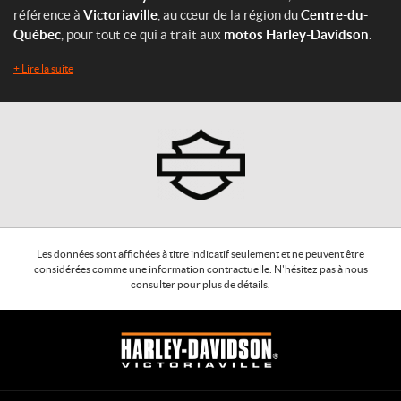
référence à
Victoriaville
, au cœur de la région du
Centre-du-
Québec
, pour tout ce qui a trait aux
motos Harley-Davidson
.
+
Lire la suite
Les données sont affichées à titre indicatif seulement et ne peuvent être
considérées comme une information contractuelle. N'hésitez pas à nous
consulter pour plus de détails.
C
H
o
a
n
r
t
l