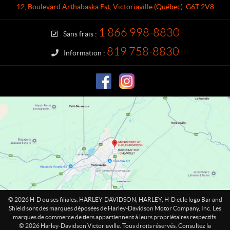
a
e
12, Boulevard Arthabaska Est
,
Victoriaville
(Québec)
G6T 2V8
c
y
t
-
1 866 998-8830
Sans frais :
D
a
819 758-8830
Information :
v
i
d
s
o
n
V
i
c
t
o
r
i
© 2026 H-D ou ses filiales. HARLEY-DAVIDSON, HARLEY, H-D et le logo Bar and
a
Shield sont des marques déposées de Harley-Davidson Motor Company, Inc. Les
marques de commerce de tiers appartiennent à leurs propriétaires respectifs.
v
© 2026 Harley-Davidson Victoriaville. Tous droits réservés. Consultez la