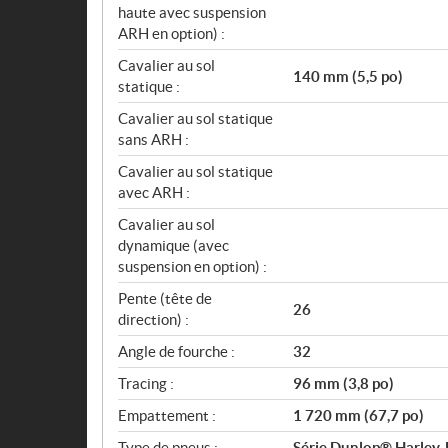
haute avec suspension
ARH en option) :
Cavalier au sol
140 mm (5,5 po)
statique :
Cavalier au sol statique
sans ARH :
Cavalier au sol statique
avec ARH :
Cavalier au sol
dynamique (avec
suspension en option) :
Pente (tête de
26
direction) :
Angle de fourche :
32
Tracing :
96 mm (3,8 po)
Empattement :
1 720 mm (67,7 po)
Type de pneus :
Série Dunlop® Harley-D