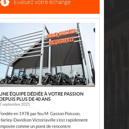
Évaluez votre échange
N
O
U
V
E
L
L
E
S
UNE ÉQUIPE DÉDIÉE À VOTRE PASSION
DEPUIS PLUS DE 40 ANS
2 septembre 2025
Fondée en 1978 par feu M. Gaston Poisson,
Harley-Davidson Victoriaville s’est rapidement
imposée comme un point de rencontre