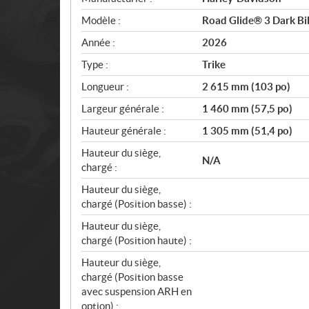
p
Modèle :
Road Glide® 3 Dark Bi
é
c
Année :
2026
i
Type :
Trike
f
i
Longueur :
2 615 mm (103 po)
c
Largeur générale :
1 460 mm (57,5 po)
a
Hauteur générale :
1 305 mm (51,4 po)
t
i
Hauteur du siège,
N/A
o
chargé :
n
Hauteur du siège,
s
chargé (Position basse) :
Hauteur du siège,
chargé (Position haute) :
Hauteur du siège,
chargé (Position basse
avec suspension ARH en
option) :