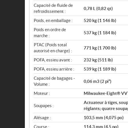
Capacité de fluide de
0,78 L (0,82 qt)
refroidissement :
Poids, en emballage :
520 kg (1 146 lb)
Poids en ordre de
537 kg (1 184 lb)
marche :
PTAC (Poids total
771 kg (1 700 lb)
autorisé en charge) :
POFA, essieu avant :
232 kg (511 lb)
POFA, essieu arrière :
539 kg (1 189 lb)
Capacité de bagages -
0,06 m3 (2 pi³)
Volume :
Moteur :
Milwaukee-Eight® VV
Actuateur à tiges, sou
Soupapes :
réglants; quatre soupa
Alésage :
103,5 mm (4,075 po)
Course :
114,3 mm (4,5 po)