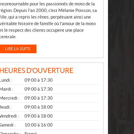
incontournable pour les passionnés de moto de la
région. Depuis l’an 2000, c’est Mélanie Poisson, sa
fille, qui a repris les rênes, perpétuant ainsi une
véritable histoire de famille où l’amour de la moto
et le respect des clients occupent une place
centrale.
LIRE LA SUITE
HEURES D'OUVERTURE
G
Lundi :
09:00 à 17:30
É
N
Mardi :
09:00 à 17:30
É
Mercredi :
09:00 à 17:30
R
A
Jeudi :
09:00 à 18:00
L
Vendredi :
09:00 à 18:00
Samedi :
10:00 à 16:00
Dimanche :
Fermé