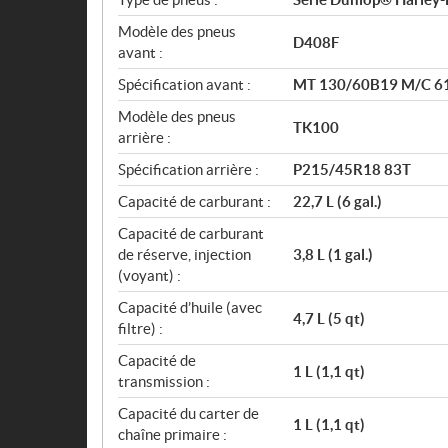
Modèle des pneus
D408F
avant :
Spécification avant :
MT 130/60B19 M/C 6
Modèle des pneus
TK100
arrière :
Spécification arrière :
P215/45R18 83T
Capacité de carburant :
22,7 L (6 gal.)
Capacité de carburant
de réserve, injection
3,8 L (1 gal.)
(voyant) :
Capacité d’huile (avec
4,7 L (5 qt)
filtre) :
Capacité de
1 L (1,1 qt)
transmission :
Capacité du carter de
1 L (1,1 qt)
chaîne primaire :