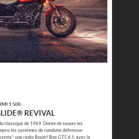
MI 1 500
GLIDE® REVIVAL
u classique de 1969. Dotée de toutes les
ompris les systèmes de conduite défensive
tems*, une radio Boom! Box GTS 6,5, avec la