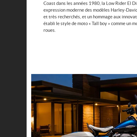
Coast dans les années 1980, la Low Rider El D
expression moderne des modèles Harley-Dav
et très recherchés, et un hommage aux innovate
établi le style de moto « Tall boy » comme un 
roues.