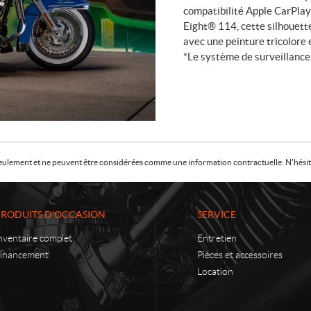
compatibilité Apple CarPla
Eight® 114, cette silhouet
avec une peinture tricolore 
*Le système de surveillance 
f seulement et ne peuvent être considérées comme une information contractuelle. N'hésite
PRODUITS D'OCCASION
SERVICE
nventaire complet
Entretien
inancement
Pièces et accessoires
Location