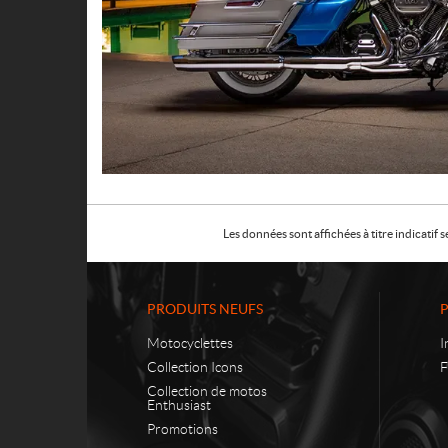
Les données sont affichées à titre indicati
PRODUITS NEUFS
Motocyclettes
I
Collection Icons
F
Collection de motos
Enthusiast
Promotions