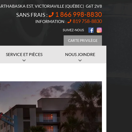
ARTHABASKA EST
,
VICTORIAVILLE
(QUÉBEC)
G6T 2V8
1 866 998-8830
SANS FRAIS :
819 758-8830
INFORMATION :
SUIVEZ-NOUS
CARTE PRIVILÈGE
SERVICE ET PIÈCES
NOUS JOINDRE