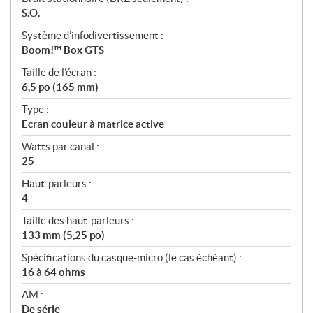
S.O.
Système d’infodivertissement :
Boom!™ Box GTS
Taille de l’écran :
6,5 po (165 mm)
Type :
Écran couleur à matrice active
Watts par canal :
25
Haut-parleurs :
4
Taille des haut-parleurs :
133 mm (5,25 po)
Spécifications du casque-micro (le cas échéant) :
16 à 64 ohms
AM :
De série