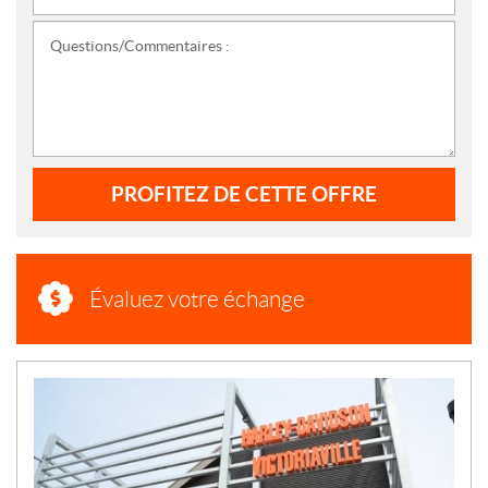
Questions/Commentaires :
PROFITEZ DE CETTE OFFRE
Évaluez votre échange
N
O
U
V