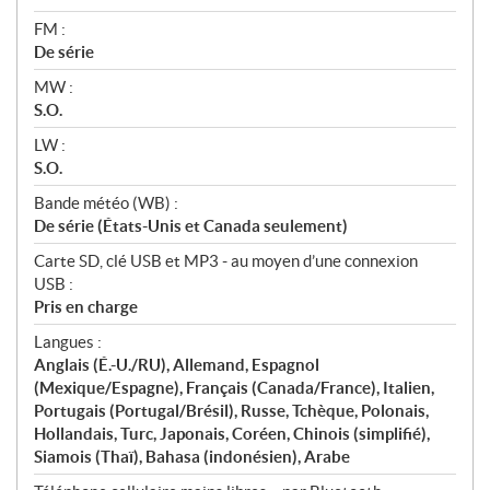
FM :
De série
MW :
S.O.
LW :
S.O.
Bande météo (WB) :
De série (États-Unis et Canada seulement)
Carte SD, clé USB et MP3 - au moyen d’une connexion
USB :
Pris en charge
Langues :
Anglais (É.-U./RU), Allemand, Espagnol
(Mexique/Espagne), Français (Canada/France), Italien,
Portugais (Portugal/Brésil), Russe, Tchèque, Polonais,
Hollandais, Turc, Japonais, Coréen, Chinois (simplifié),
Siamois (Thaï), Bahasa (indonésien), Arabe