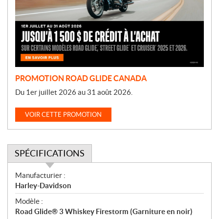
o
t
i
o
n
PROMOTION ROAD GLIDE CANADA
Du 1er juillet 2026 au 31 août 2026.
VOIR CETTE PROMOTION
SPÉCIFICATIONS
S
Manufacturier :
p
Harley-Davidson
é
Modèle :
c
Road Glide® 3 Whiskey Firestorm (Garniture en noir)
i