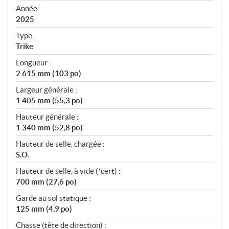
f
Année :
i
2025
c
Type :
a
Trike
t
Longueur :
i
2 615 mm (103 po)
o
n
Largeur générale :
s
1 405 mm (55,3 po)
Hauteur générale :
1 340 mm (52,8 po)
Hauteur de selle, chargée :
S.O.
Hauteur de selle, à vide (*cert) :
700 mm (27,6 po)
Garde au sol statique :
125 mm (4,9 po)
Chasse (tête de direction) :