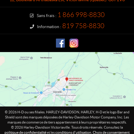
c
y
t
-
1 866 998-8830
Sans frais :
D
a
819 758-8830
Information :
v
i
d
s
o
n
V
i
c
t
o
r
i
© 2026 H-D ou ses filiales. HARLEY-DAVIDSON, HARLEY, H-D et le logo Bar and
a
Shield sont des marques déposées de Harley-Davidson Motor Company, Inc. Les
marques de commerce de tiers appartiennent à leurs propriétaires respectifs.
v
© 2026 Harley-Davidson Victoriaville. Tous droits réservés. Consultez la
i
politique de confidentialité
et les
conditions d'utilisation
.
Choix de consentement