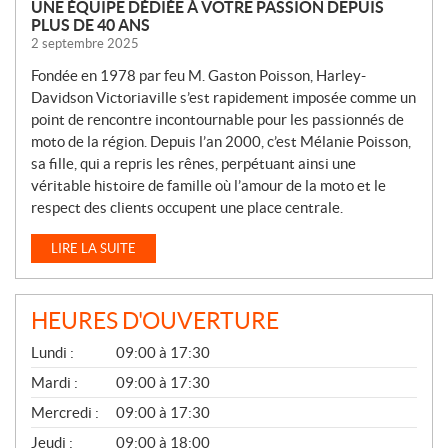
UNE ÉQUIPE DÉDIÉE À VOTRE PASSION DEPUIS
PLUS DE 40 ANS
2 septembre 2025
Fondée en 1978 par feu M. Gaston Poisson, Harley-
Davidson Victoriaville s’est rapidement imposée comme un
point de rencontre incontournable pour les passionnés de
moto de la région. Depuis l’an 2000, c’est Mélanie Poisson,
sa fille, qui a repris les rênes, perpétuant ainsi une
véritable histoire de famille où l’amour de la moto et le
respect des clients occupent une place centrale.
LIRE LA SUITE
HEURES D'OUVERTURE
G
Lundi :
09:00 à 17:30
É
N
Mardi :
09:00 à 17:30
É
Mercredi :
09:00 à 17:30
R
A
Jeudi :
09:00 à 18:00
L