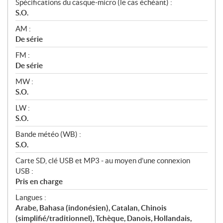
Spécifications du casque-micro (le cas échéant) :
S.O.
AM :
De série
FM :
De série
MW :
S.O.
LW :
S.O.
Bande météo (WB) :
S.O.
Carte SD, clé USB et MP3 - au moyen d’une connexion
USB :
Pris en charge
Langues :
Arabe, Bahasa (indonésien), Catalan, Chinois
(simplifié/traditionnel), Tchèque, Danois, Hollandais,