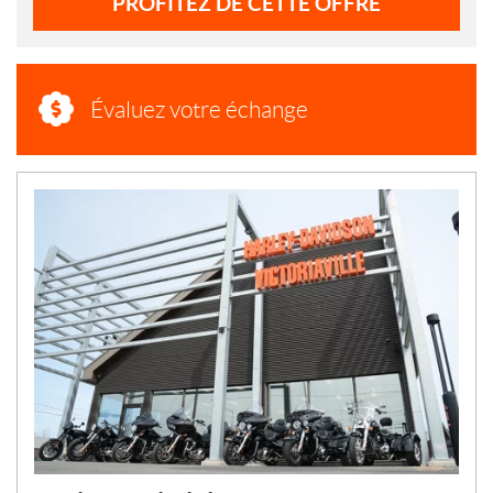
PROFITEZ DE CETTE OFFRE
Évaluez votre échange
N
O
U
V
E
L
L
E
S