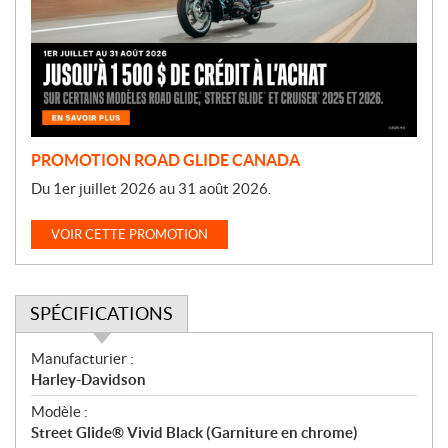
o
t
i
o
n
PROMOTION ROAD GLIDE CANADA
Du 1er juillet 2026 au 31 août 2026.
VOIR CETTE PROMOTION
SPÉCIFICATIONS
S
Manufacturier :
p
Harley-Davidson
é
Modèle :
c
Street Glide® Vivid Black (Garniture en chrome)
i