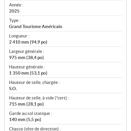
f
Année :
i
2025
c
Type :
a
Grand Tourisme Américain
t
Longueur :
i
2 410 mm (94,9 po)
o
n
Largeur générale :
s
975 mm (38,4 po)
Hauteur générale :
1 350 mm (53,1 po)
Hauteur de selle, chargée :
S.O.
Hauteur de selle, à vide (*cert) :
715 mm (28,1 po)
Garde au sol statique :
140 mm (5,5 po)
Chasse (tête de direction) :