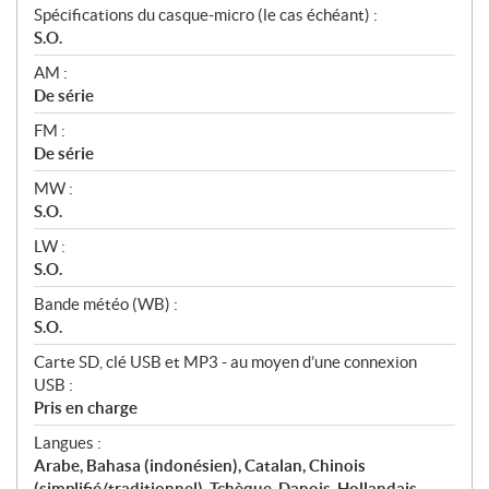
Spécifications du casque-micro (le cas échéant) :
S.O.
AM :
De série
FM :
De série
MW :
S.O.
LW :
S.O.
Bande météo (WB) :
S.O.
Carte SD, clé USB et MP3 - au moyen d’une connexion
USB :
Pris en charge
Langues :
Arabe, Bahasa (indonésien), Catalan, Chinois
(simplifié/traditionnel), Tchèque, Danois, Hollandais,