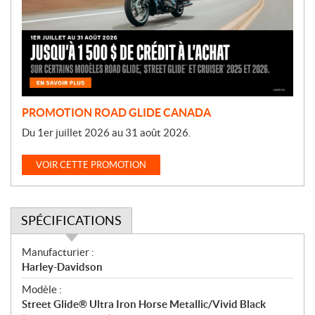
o
t
i
o
n
PROMOTION ROAD GLIDE CANADA
Du 1er juillet 2026 au 31 août 2026.
VOIR CETTE PROMOTION
SPÉCIFICATIONS
S
Manufacturier :
p
Harley-Davidson
é
Modèle :
c
Street Glide® Ultra Iron Horse Metallic/Vivid Black
i