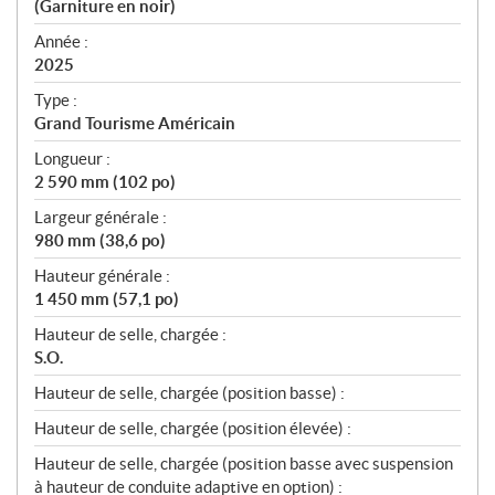
(Garniture en noir)
f
i
Année :
2025
c
a
Type :
t
Grand Tourisme Américain
i
Longueur :
o
2 590 mm (102 po)
n
s
Largeur générale :
980 mm (38,6 po)
Hauteur générale :
1 450 mm (57,1 po)
Hauteur de selle, chargée :
S.O.
Hauteur de selle, chargée (position basse) :
Hauteur de selle, chargée (position élevée) :
Hauteur de selle, chargée (position basse avec suspension
à hauteur de conduite adaptive en option) :