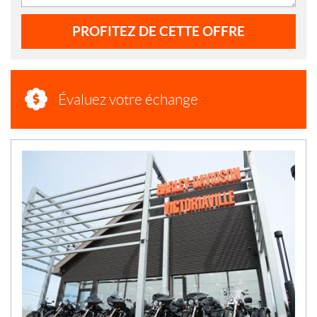
PROFITEZ DE CETTE OFFRE
Évaluez votre échange
N
O
U
V
E
L
L
E
S