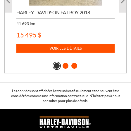
1
HARLEY-DAVIDSON FAT BOY 2018
HA
RA1
41 693
km
20 
15 495
$
14
VOIR LES DÉTAILS
Les données sont affichées à titre indicatif seulement et ne peuvent être
considérées comme une information contractuelle. N'hésitez pas à nous
consulter pour plus de détails.
C
H
o
a
n
r