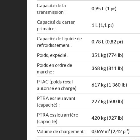
Capacité de la
0,95 L (1 pt)
transmission :
Capacité du carter
1 L (1,1 pt)
primaire :
Capacité de liquide de
0,78 L (0,82 pt)
refroidissement :
Poids, expédié :
351 kg (774 lb)
Poids en ordre de
368 kg (811 lb)
marche :
PTAC (poids total
617 kg (1 360 lb)
autorisé en charge) :
PTRA essieu avant
227 kg (500 lb)
(capacité) :
PTRA essieu arrière
420 kg (927 lb)
(capacité) :
Volume de chargement :
0,069 m³ (2,42 pi³)