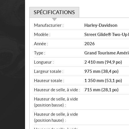
SPÉCIFICATIONS
S
Manufacturier :
Harley-Davidson
p
Modèle :
Street Glide® Two-Up 
é
c
Année :
2026
i
Type :
Grand Tourisme Améri
f
i
Longueur :
2 410 mm (94,9 po)
c
Largeur totale :
975 mm (38,4 po)
a
Hauteur totale :
1 350 mm (53,1 po)
t
i
Hauteur de selle, à vide :
715 mm (28,1 po)
o
Hauteur de selle, à vide
n
(position basse) :
s
Hauteur de selle, à vide
(position haute) :