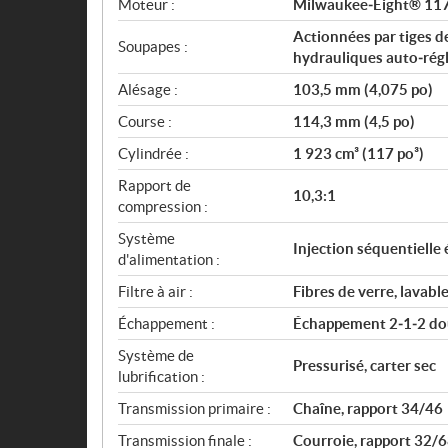
Moteur :
Milwaukee‑Eight® 11
Actionnées par tiges d
Soupapes :
hydrauliques auto‑régl
Alésage :
103,5 mm (4,075 po)
Course :
114,3 mm (4,5 po)
Cylindrée :
1 923 cm³ (117 po³)
Rapport de
10,3:1
compression :
Système
Injection séquentielle
d'alimentation :
Filtre à air :
Fibres de verre, lavabl
Échappement :
Échappement 2‑1‑2 dou
Système de
Pressurisé, carter sec
lubrification :
Transmission primaire :
Chaîne, rapport 34/46
Transmission finale :
Courroie, rapport 32/