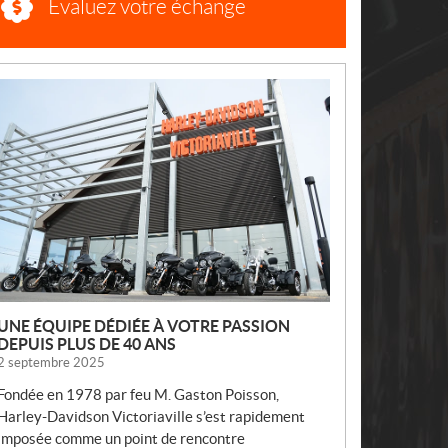
Évaluez votre échange
N
O
U
V
E
L
L
E
S
UNE ÉQUIPE DÉDIÉE À VOTRE PASSION
DEPUIS PLUS DE 40 ANS
2 septembre 2025
Fondée en 1978 par feu M. Gaston Poisson,
Harley-Davidson Victoriaville s’est rapidement
imposée comme un point de rencontre