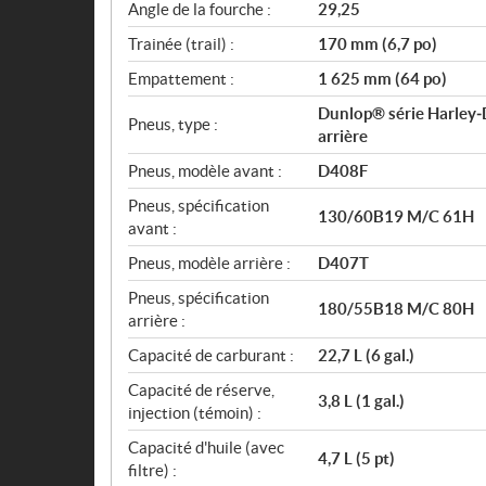
Angle de la fourche :
29,25
Trainée (trail) :
170 mm (6,7 po)
Empattement :
1 625 mm (64 po)
Dunlop® série Harley‑D
Pneus, type :
arrière
Pneus, modèle avant :
D408F
Pneus, spécification
130/60B19 M/C 61H
avant :
Pneus, modèle arrière :
D407T
Pneus, spécification
180/55B18 M/C 80H
arrière :
Capacité de carburant :
22,7 L (6 gal.)
Capacité de réserve,
3,8 L (1 gal.)
injection (témoin) :
Capacité d'huile (avec
4,7 L (5 pt)
filtre) :