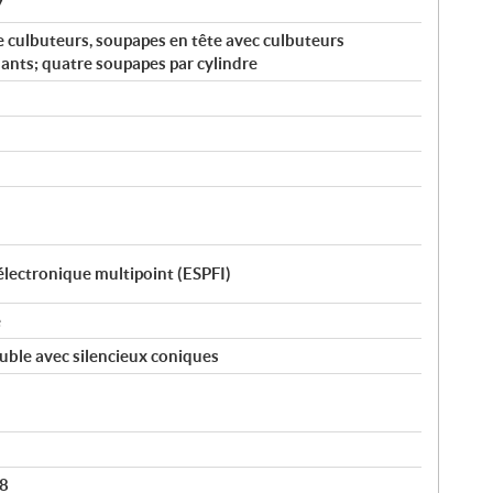
7
e culbuteurs, soupapes en tête avec culbuteurs
ants; quatre soupapes par cylindre
 électronique multipoint (ESPFI)
e
ble avec silencieux coniques
68