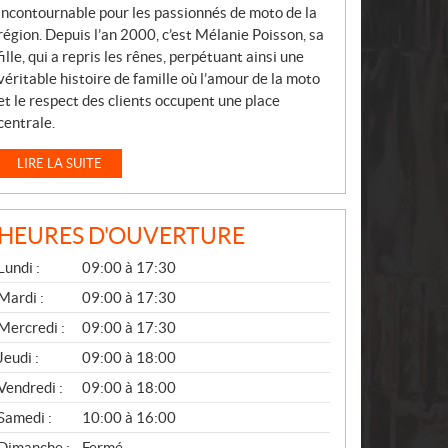
incontournable pour les passionnés de moto de la
région. Depuis l’an 2000, c’est Mélanie Poisson, sa
fille, qui a repris les rênes, perpétuant ainsi une
véritable histoire de famille où l’amour de la moto
et le respect des clients occupent une place
centrale.
LIRE LA SUITE
HEURES D'OUVERTURE
G
Lundi :
09:00 à 17:30
É
N
Mardi :
09:00 à 17:30
É
Mercredi :
09:00 à 17:30
R
A
Jeudi :
09:00 à 18:00
L
Vendredi :
09:00 à 18:00
Samedi :
10:00 à 16:00
Dimanche :
Fermé