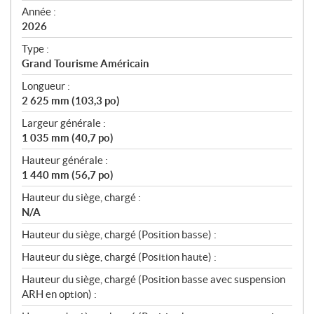
f
Année :
i
2026
c
Type :
a
Grand Tourisme Américain
t
Longueur :
i
2 625 mm (103,3 po)
o
n
Largeur générale :
s
1 035 mm (40,7 po)
Hauteur générale :
1 440 mm (56,7 po)
Hauteur du siège, chargé :
N/A
Hauteur du siège, chargé (Position basse) :
Hauteur du siège, chargé (Position haute) :
Hauteur du siège, chargé (Position basse avec suspension
ARH en option) :