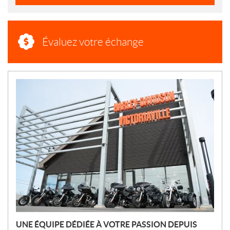
Évaluez votre échange
N
O
U
V
E
L
L
E
S
UNE ÉQUIPE DÉDIÉE À VOTRE PASSION DEPUIS