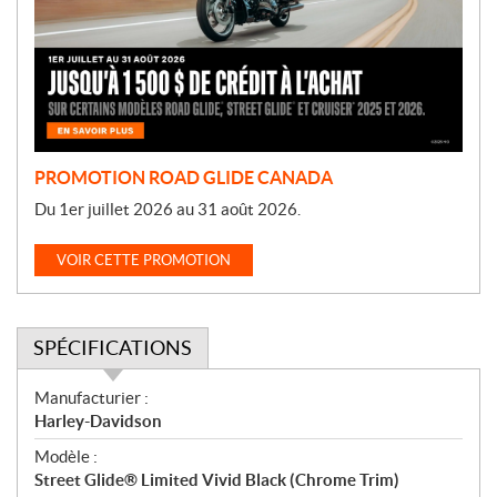
o
t
i
o
n
PROMOTION ROAD GLIDE CANADA
Du 1er juillet 2026 au 31 août 2026.
VOIR CETTE PROMOTION
SPÉCIFICATIONS
S
Manufacturier :
p
Harley-Davidson
é
Modèle :
c
Street Glide® Limited Vivid Black (Chrome Trim)
i