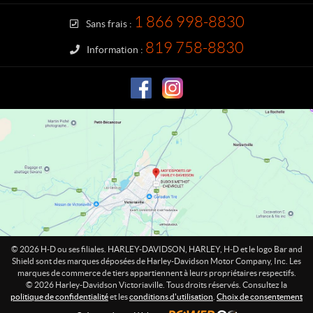
c
y
t
-
1 866 998-8830
Sans frais :
D
a
819 758-8830
Information :
v
i
d
s
o
n
V
i
c
t
o
r
i
© 2026 H-D ou ses filiales. HARLEY-DAVIDSON, HARLEY, H-D et le logo Bar and
a
Shield sont des marques déposées de Harley-Davidson Motor Company, Inc. Les
marques de commerce de tiers appartiennent à leurs propriétaires respectifs.
v
© 2026 Harley-Davidson Victoriaville. Tous droits réservés. Consultez la
i
politique de confidentialité
et les
conditions d'utilisation
.
Choix de consentement
l