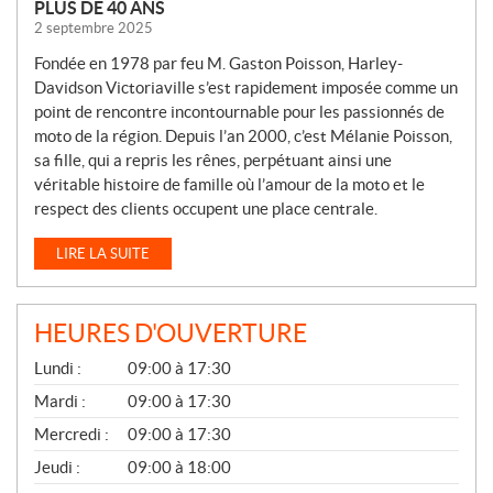
PLUS DE 40 ANS
2 septembre 2025
Fondée en 1978 par feu M. Gaston Poisson, Harley-
Davidson Victoriaville s’est rapidement imposée comme un
point de rencontre incontournable pour les passionnés de
moto de la région. Depuis l’an 2000, c’est Mélanie Poisson,
sa fille, qui a repris les rênes, perpétuant ainsi une
véritable histoire de famille où l’amour de la moto et le
respect des clients occupent une place centrale.
LIRE LA SUITE
HEURES D'OUVERTURE
G
Lundi :
09:00 à 17:30
É
N
Mardi :
09:00 à 17:30
É
Mercredi :
09:00 à 17:30
R
A
Jeudi :
09:00 à 18:00
L