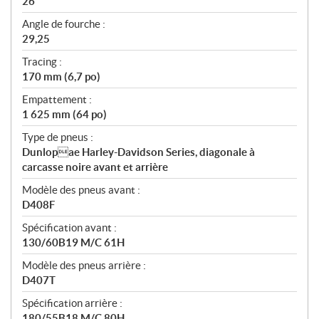
26
Angle de fourche :
29,25
Tracing :
170 mm (6,7 po)
Empattement :
1 625 mm (64 po)
Type de pneus :
Dunlopae Harley-Davidson Series, diagonale à
carcasse noire avant et arrière
Modèle des pneus avant :
D408F
Spécification avant :
130/60B19 M/C 61H
Modèle des pneus arrière :
D407T
Spécification arrière :
180/55B18 M/C 80H