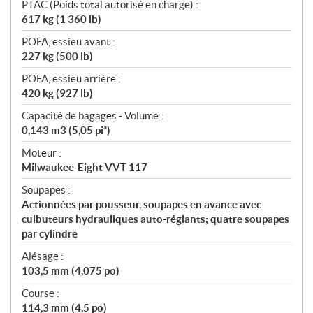
PTAC (Poids total autorisé en charge) :
617 kg (1 360 lb)
POFA, essieu avant :
227 kg (500 lb)
POFA, essieu arrière :
420 kg (927 lb)
Capacité de bagages - Volume :
0,143 m3 (5,05 pi³)
Moteur :
Milwaukee-Eight VVT 117
Soupapes :
Actionnées par pousseur, soupapes en avance avec
culbuteurs hydrauliques auto-réglants; quatre soupapes
par cylindre
Alésage :
103,5 mm (4,075 po)
Course :
114,3 mm (4,5 po)