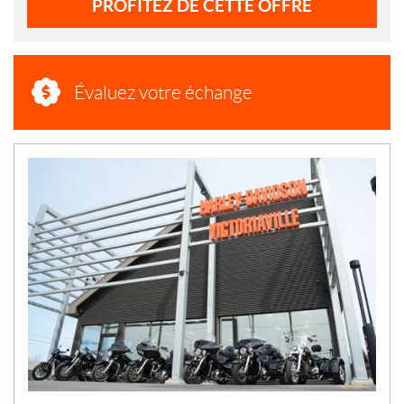
PROFITEZ DE CETTE OFFRE
Évaluez votre échange
N
O
U
V
E
L
L
E
S