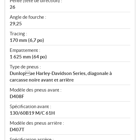
Pente (tête de direction) :
26
Angle de fourche :
29,25
Tracing :
170 mm (6,7 po)
Empattement :
1 625 mm (64 po)
Type de pneus :
Dunlopae Harley-Davidson Series, diagonale à
carcasse noire avant et arrière
Modèle des pneus avant :
D408F
Spécification avant :
130/60B19 M/C 61H
Modèle des pneus arrière :
D407T
Spécification arrière :