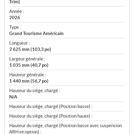
Trim)
f
i
Année :
2026
c
a
Type :
t
Grand Tourisme Américain
i
Longueur :
o
2 625 mm (103,3 po)
n
s
Largeur générale :
1 035 mm (40,7 po)
Hauteur générale :
1 440 mm (56,7 po)
Hauteur du siège, chargé :
N/A
Hauteur du siège, chargé (Position basse) :
Hauteur du siège, chargé (Position haute) :
Hauteur du siège, chargé (Position basse avec suspension
ARH en option) :