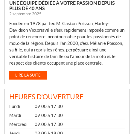
UNE ÉQUIPE DÉDIÉE À VOTRE PASSION DEPUIS
PLUS DE 40 ANS
2 septembre 2025
Fondée en 1978 par feu M. Gaston Poisson, Harley-
Davidson Victoriaville s’est rapidement imposée comme un
point de rencontre incontournable pour les passionnés de
moto de la région. Depuis l’an 2000, c’est Mélanie Poisson,
sa fille, qui a repris les rênes, perpétuant ainsi une
véritable histoire de famille où l’amour de la moto et le
respect des clients occupent une place centrale.
LIRE LA SUITE
HEURES D'OUVERTURE
G
Lundi :
09:00 à 17:30
É
N
Mardi :
09:00 à 17:30
É
Mercredi :
09:00 à 17:30
R
A
Jeudi :
09:00 à 18:00