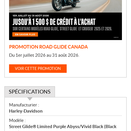
o
t
i
o
n
PROMOTION ROAD GLIDE CANADA
Du 1er juillet 2026 au 31 août 2026.
VOIR CETTE PROMOTION
SPÉCIFICATIONS
S
Manufacturier :
p
Harley-Davidson
é
Modèle :
c
Street Glide® Limited Purple Abyss/Vivid Black (Black
i