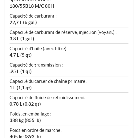
180/55B18 M/C 80H
Capacité de carburant :
22,7 L (6 gal.)
Capacité de carburant de réserve, injection (voyant) :
3,8 L (1 gal.)
Capacité d’huile (avec filtre) :
4,7 L (5 qt)
Capacité de transmission :
.95 L (1 qt)
Capacité du carter de chaîne primaire :
1 L (1,1 qt)
Capacité de fluide de refroidissement :
0,78 L (0,82 qt)
Poids, en emballage :
388 kg (855 lb)
Poids en ordre de marche :
405 kg (893 lb)