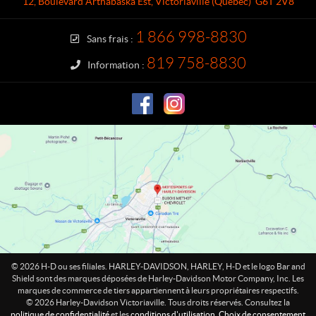
12, Boulevard Arthabaska Est
,
Victoriaville
(Québec)
G6T 2V8
c
y
t
-
1 866 998-8830
Sans frais :
D
a
819 758-8830
Information :
v
i
d
s
o
n
V
i
c
t
o
r
i
© 2026 H-D ou ses filiales. HARLEY-DAVIDSON, HARLEY, H-D et le logo Bar and
a
Shield sont des marques déposées de Harley-Davidson Motor Company, Inc. Les
marques de commerce de tiers appartiennent à leurs propriétaires respectifs.
v
© 2026 Harley-Davidson Victoriaville. Tous droits réservés. Consultez la
i
politique de confidentialité
et les
conditions d'utilisation
.
Choix de consentement