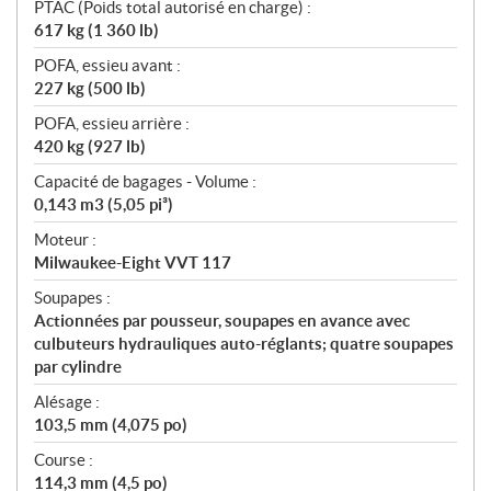
PTAC (Poids total autorisé en charge) :
617 kg (1 360 lb)
POFA, essieu avant :
227 kg (500 lb)
POFA, essieu arrière :
420 kg (927 lb)
Capacité de bagages - Volume :
0,143 m3 (5,05 pi³)
Moteur :
Milwaukee-Eight VVT 117
Soupapes :
Actionnées par pousseur, soupapes en avance avec
culbuteurs hydrauliques auto-réglants; quatre soupapes
par cylindre
Alésage :
103,5 mm (4,075 po)
Course :
114,3 mm (4,5 po)