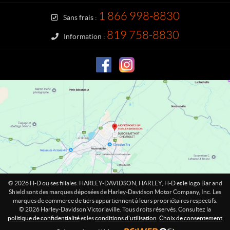
c
y
t
-
1 866 998-8830
Sans frais :
D
a
819 758-8830
Information :
v
i
d
s
o
n
V
i
c
t
o
r
i
© 2026 H-D ou ses filiales. HARLEY-DAVIDSON, HARLEY, H-D et le logo Bar and
a
Shield sont des marques déposées de Harley-Davidson Motor Company, Inc. Les
marques de commerce de tiers appartiennent à leurs propriétaires respectifs.
v
© 2026 Harley-Davidson Victoriaville. Tous droits réservés. Consultez la
i
politique de confidentialité
et les
conditions d'utilisation
.
Choix de consentement
l