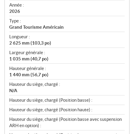
f
Année :
i
2026
c
Type :
a
Grand Tourisme Américain
t
Longueur :
i
2 625 mm (103,3 po)
o
n
Largeur générale :
s
1 035 mm (40,7 po)
Hauteur générale :
1 440 mm (56,7 po)
Hauteur du siège, chargé :
N/A
Hauteur du siège, chargé (Position basse) :
Hauteur du siège, chargé (Position haute) :
Hauteur du siège, chargé (Position basse avec suspension
ARH en option) :