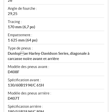
26
Angle de fourche :
29,25
Tracing :
170 mm (6,7 po)
Empattement :
1 625 mm (64 po)
Type de pneus :
Dunlopae Harley-Davidson Series, diagonale à
carcasse noire avant et arrière
Modèle des pneus avant :
D408F
Spécification avant :
130/60B19 M/C 61H
Modèle des pneus arrière :
D407T
Spécification arrière :
180/55B18 M/C 80H