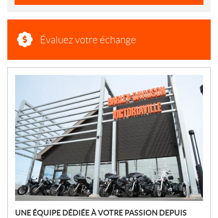
Évaluez votre échange
N
O
U
V
E
L
L
E
S
UNE ÉQUIPE DÉDIÉE À VOTRE PASSION DEPUIS