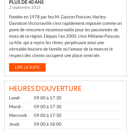
PLUS DE 40 ANS
2 septembre 2025
Fondée en 1978 par feu M. Gaston Poisson, Harley-
Davidson Victoriaville s’est rapidement imposée comme un
point de rencontre incontournable pour les passionnés de
moto de la région. Depuis l’an 2000, c’est Mélanie Poisson,
sa fille, qui a repris les rênes, perpétuant ainsi une
véritable histoire de famille où l’amour de la moto et le
respect des clients occupent une place centrale.
LIRE LA SUITE
HEURES D'OUVERTURE
G
Lundi :
09:00 à 17:30
É
N
Mardi :
09:00 à 17:30
É
Mercredi :
09:00 à 17:30
R
A
Jeudi :
09:00 à 18:00
L