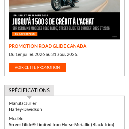
o
t
i
o
n
PROMOTION ROAD GLIDE CANADA
Du 1er juillet 2026 au 31 août 2026.
VOIR CETTE PROMOTION
SPÉCIFICATIONS
S
Manufacturier :
p
Harley-Davidson
é
Modèle :
c
Street Glide® Limited Iron Horse Metallic (Black Trim)
i