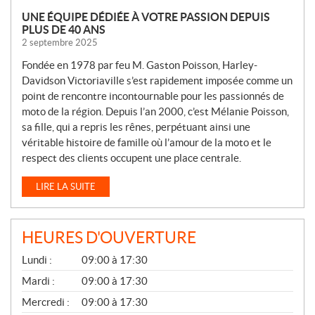
UNE ÉQUIPE DÉDIÉE À VOTRE PASSION DEPUIS
PLUS DE 40 ANS
2 septembre 2025
Fondée en 1978 par feu M. Gaston Poisson, Harley-
Davidson Victoriaville s’est rapidement imposée comme un
point de rencontre incontournable pour les passionnés de
moto de la région. Depuis l’an 2000, c’est Mélanie Poisson,
sa fille, qui a repris les rênes, perpétuant ainsi une
véritable histoire de famille où l’amour de la moto et le
respect des clients occupent une place centrale.
LIRE LA SUITE
HEURES D'OUVERTURE
G
Lundi :
09:00 à 17:30
É
N
Mardi :
09:00 à 17:30
É
Mercredi :
09:00 à 17:30
R
A