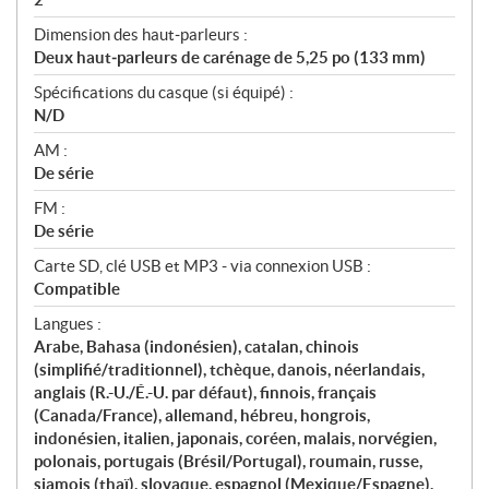
Dimension des haut‑parleurs :
Deux haut‑parleurs de carénage de 5,25 po (133 mm)
Spécifications du casque (si équipé) :
N/D
AM :
De série
FM :
De série
Carte SD, clé USB et MP3 - via connexion USB :
Compatible
Langues :
Arabe, Bahasa (indonésien), catalan, chinois
(simplifié/traditionnel), tchèque, danois, néerlandais,
anglais (R.-U./É.-U. par défaut), finnois, français
(Canada/France), allemand, hébreu, hongrois,
indonésien, italien, japonais, coréen, malais, norvégien,
polonais, portugais (Brésil/Portugal), roumain, russe,
siamois (thaï), slovaque, espagnol (Mexique/Espagne),