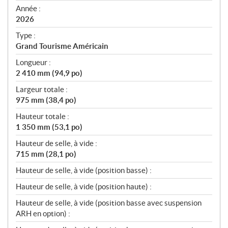
f
Année :
i
2026
c
Type :
a
Grand Tourisme Américain
t
Longueur :
i
2 410 mm (94,9 po)
o
n
Largeur totale :
s
975 mm (38,4 po)
Hauteur totale :
1 350 mm (53,1 po)
Hauteur de selle, à vide :
715 mm (28,1 po)
Hauteur de selle, à vide (position basse) :
Hauteur de selle, à vide (position haute) :
Hauteur de selle, à vide (position basse avec suspension
ARH en option) :