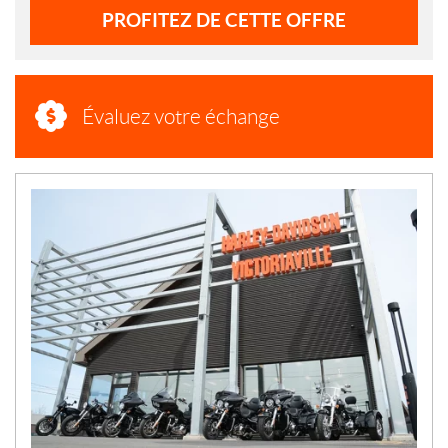
PROFITEZ DE CETTE OFFRE
Évaluez votre échange
N
O
U
V
E
L
L
E
S