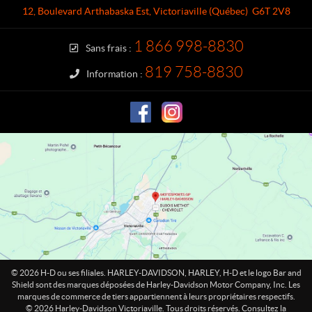
a
e
12, Boulevard Arthabaska Est
,
Victoriaville
(Québec)
G6T 2V8
c
y
t
-
1 866 998-8830
Sans frais :
D
a
819 758-8830
Information :
v
i
d
s
o
n
V
i
c
t
o
r
i
© 2026 H-D ou ses filiales. HARLEY-DAVIDSON, HARLEY, H-D et le logo Bar and
a
Shield sont des marques déposées de Harley-Davidson Motor Company, Inc. Les
marques de commerce de tiers appartiennent à leurs propriétaires respectifs.
v
© 2026 Harley-Davidson Victoriaville. Tous droits réservés. Consultez la