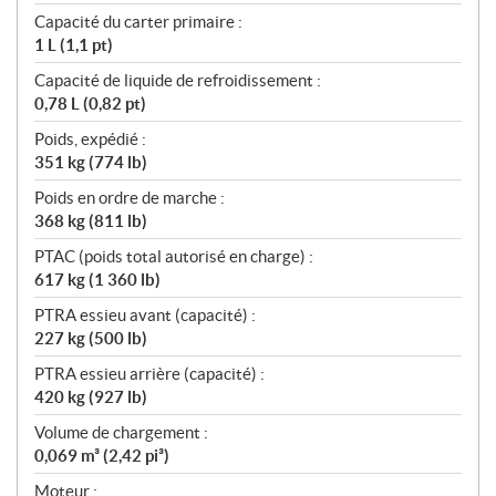
Capacité du carter primaire :
1 L (1,1 pt)
Capacité de liquide de refroidissement :
0,78 L (0,82 pt)
Poids, expédié :
351 kg (774 lb)
Poids en ordre de marche :
368 kg (811 lb)
PTAC (poids total autorisé en charge) :
617 kg (1 360 lb)
PTRA essieu avant (capacité) :
227 kg (500 lb)
PTRA essieu arrière (capacité) :
420 kg (927 lb)
Volume de chargement :
0,069 m³ (2,42 pi³)
Moteur :