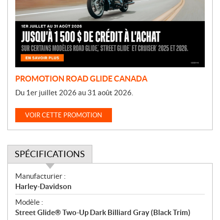
o
t
i
o
n
PROMOTION ROAD GLIDE CANADA
Du 1er juillet 2026 au 31 août 2026.
VOIR CETTE PROMOTION
SPÉCIFICATIONS
S
Manufacturier :
p
Harley-Davidson
é
Modèle :
c
Street Glide® Two-Up Dark Billiard Gray (Black Trim)
i