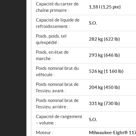
Capacité du carter de
1,18 l (1,25 pte)
chaîne primaire :
Capacité de liquide de
S.O.
refroidissement :
Poids, poids, tel
282 kg (622 lb)
qu'expédié :
Poids, en état de
293 kg (646 lb)
marche :
Poids nominal brut du
526 kg (1 160 lb)
véhicule :
Poids nominal brut de
204 kg (450 lb)
l’essieu, avant :
Poids nominal brut de
331 kg (730 lb)
l’essieu, arrière :
Capacité de rangement
S.O.
– volume :
Moteur :
Milwaukee-Eight® 117