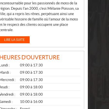
incontournable pour les passionnés de moto de la
région. Depuis l’an 2000, c’est Mélanie Poisson, sa
fille, qui a repris les rênes, perpétuant ainsi une
véritable histoire de famille où l’amour de la moto
et le respect des clients occupent une place
centrale.
LIRE LA SUITE
HEURES D'OUVERTURE
G
Lundi :
09:00 à 17:30
É
N
Mardi :
09:00 à 17:30
É
Mercredi :
09:00 à 17:30
R
A
Jeudi :
09:00 à 18:00
L
Vendredi :
09:00 à 18:00
Samedi :
10:00 à 16:00
Dimanche :
Fermé