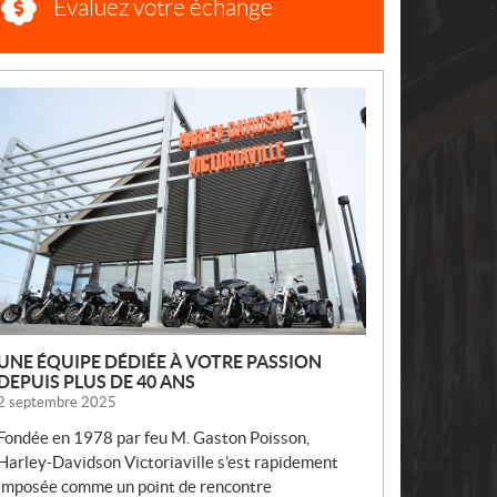
Évaluez votre échange
N
O
U
V
E
L
L
E
S
UNE ÉQUIPE DÉDIÉE À VOTRE PASSION
DEPUIS PLUS DE 40 ANS
2 septembre 2025
Fondée en 1978 par feu M. Gaston Poisson,
Harley-Davidson Victoriaville s’est rapidement
imposée comme un point de rencontre