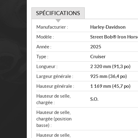
SPÉCIFICATIONS
S
Manufacturier :
Harley-Davidson
p
Modèle :
Street Bob® Iron Hors
é
c
Année :
2025
i
Type :
Cruiser
f
i
Longueur :
2 320 mm (91,3 po)
c
Largeur générale :
925 mm (36,4 po)
a
Hauteur générale :
1 169 mm (45,7 po)
t
i
Hauteur de selle,
S.O.
o
chargée :
n
Hauteur de selle,
s
chargée (position
basse) :
Hauteur de selle,