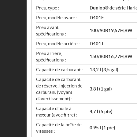
Pneu, type :
Dunlop® de série Harle
Pneu, modèle avant :
D401F
Pneu avant,
100/90B19,57H,BW
spécifications :
Pneu, modèle arrière :
D401T
Pneu arrière,
150/80B16,77H,BW
spécifications :
Capacité de carburant :
13,2 l (3,5 gal)
Capacité de carburant
de réserve, injection de
3,8 l (1 gal)
carburant (voyant
d’avertissement) :
Capacité d’huile à
4,7 l (5 pte)
moteur (avec filtre) :
Capacité de la boîte de
0,95 l (1 pte)
vitesses :