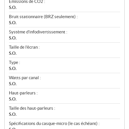
Émissions de CO2 :
S.O.
Bruit stationnaire (BRZ seulement) :
S.O.
Système d’infodivertissement :
S.O.
Taille de l’écran :
S.O.
Type :
S.O.
Watts par canal :
S.O.
Haut-parleurs :
S.O.
Taille des haut-parleurs :
S.O.
Spécifications du casque-micro (le cas échéant) :