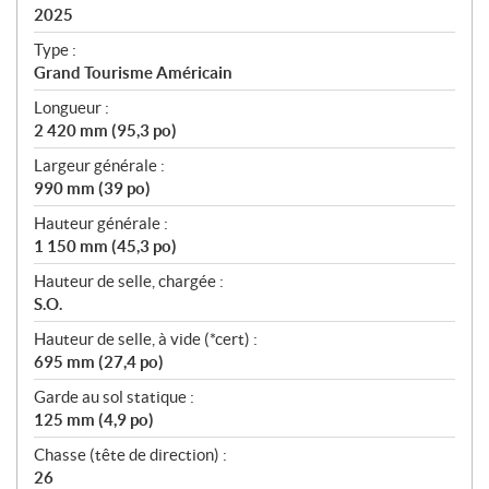
i
2025
c
Type :
a
Grand Tourisme Américain
t
Longueur :
i
2 420 mm (95,3 po)
o
n
Largeur générale :
s
990 mm (39 po)
Hauteur générale :
1 150 mm (45,3 po)
Hauteur de selle, chargée :
S.O.
Hauteur de selle, à vide (*cert) :
695 mm (27,4 po)
Garde au sol statique :
125 mm (4,9 po)
Chasse (tête de direction) :
26