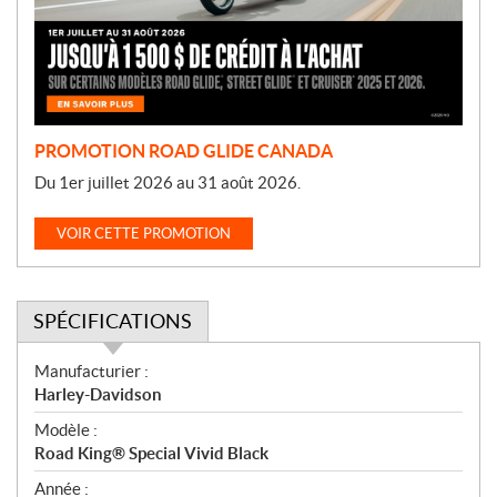
t
i
o
n
PROMOTION ROAD GLIDE CANADA
Du 1er juillet 2026 au 31 août 2026.
VOIR CETTE PROMOTION
SPÉCIFICATIONS
S
Manufacturier :
p
Harley-Davidson
é
Modèle :
c
Road King® Special Vivid Black
i
f
Année :