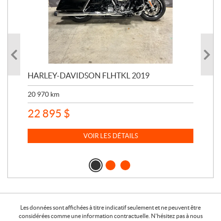
HARLEY-DAVIDSON FLHTKL 2019
HA
20 970
km
41 
22 895
$
15
VOIR LES DÉTAILS
Les données sont affichées à titre indicatif seulement et ne peuvent être
considérées comme une information contractuelle. N'hésitez pas à nous