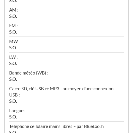
S.O.
AM :
S.O.
FM :
S.O.
MW :
S.O.
LW :
S.O.
Bande météo (WB) :
S.O.
Carte SD, clé USB et MP3 - au moyen d’une connexion
USB :
S.O.
Langues :
S.O.
Téléphone cellulaire mains libres – par Bluetooth :
S.O.