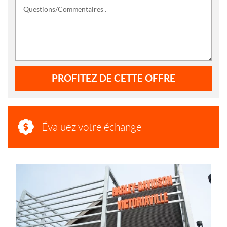
Questions/Commentaires :
PROFITEZ DE CETTE OFFRE
Évaluez votre échange
N
O
U
V
E
L