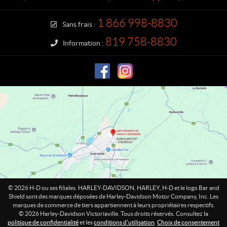
c
y
t
-
1 866 998-8830
Sans frais :
D
a
819 758-8830
Information :
v
i
d
s
o
n
V
i
c
t
o
r
i
© 2026 H-D ou ses filiales. HARLEY-DAVIDSON, HARLEY, H-D et le logo Bar and
a
Shield sont des marques déposées de Harley-Davidson Motor Company, Inc. Les
marques de commerce de tiers appartiennent à leurs propriétaires respectifs.
v
© 2026 Harley-Davidson Victoriaville. Tous droits réservés. Consultez la
i
politique de confidentialité
et les
conditions d'utilisation
.
Choix de consentement