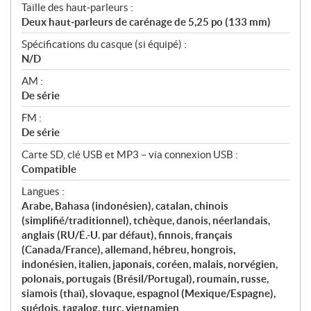
Taille des haut‑parleurs :
Deux haut‑parleurs de carénage de 5,25 po (133 mm)
Spécifications du casque (si équipé) :
N/D
AM :
De série
FM :
De série
Carte SD, clé USB et MP3 – via connexion USB :
Compatible
Langues :
Arabe, Bahasa (indonésien), catalan, chinois
(simplifié/traditionnel), tchèque, danois, néerlandais,
anglais (RU/É.-U. par défaut), finnois, français
(Canada/France), allemand, hébreu, hongrois,
indonésien, italien, japonais, coréen, malais, norvégien,
polonais, portugais (Brésil/Portugal), roumain, russe,
siamois (thaï), slovaque, espagnol (Mexique/Espagne),
suédois, tagalog, turc, vietnamien