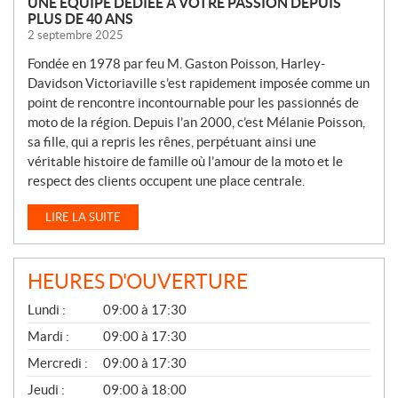
UNE ÉQUIPE DÉDIÉE À VOTRE PASSION DEPUIS
PLUS DE 40 ANS
2 septembre 2025
Fondée en 1978 par feu M. Gaston Poisson, Harley-
Davidson Victoriaville s’est rapidement imposée comme un
point de rencontre incontournable pour les passionnés de
moto de la région. Depuis l’an 2000, c’est Mélanie Poisson,
sa fille, qui a repris les rênes, perpétuant ainsi une
véritable histoire de famille où l’amour de la moto et le
respect des clients occupent une place centrale.
LIRE LA SUITE
HEURES D'OUVERTURE
G
Lundi :
09:00 à 17:30
É
N
Mardi :
09:00 à 17:30
É
Mercredi :
09:00 à 17:30
R
A
Jeudi :
09:00 à 18:00
L