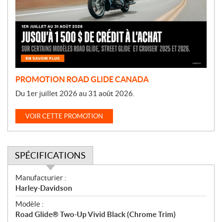
o
t
i
o
n
PROMOTION ROAD GLIDE CANADA
Du 1er juillet 2026 au 31 août 2026.
VOIR CETTE PROMOTION
SPÉCIFICATIONS
S
Manufacturier :
p
Harley-Davidson
é
Modèle :
c
Road Glide® Two-Up Vivid Black (Chrome Trim)
i