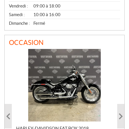
Vendredi :
09:00 à 18:00
Samedi :
10:00 à 16:00
Dimanche :
Fermé
OCCASION
HARLEY-DAVIDSON FAT BOY 2018
HA