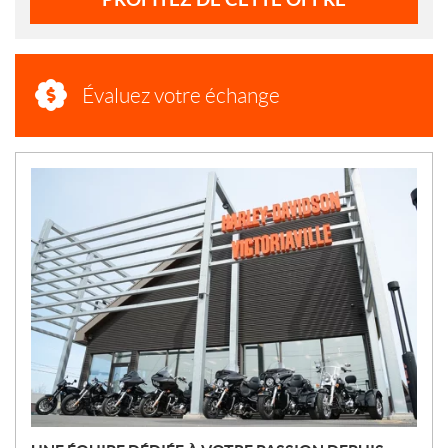
Évaluez votre échange
N
O
U
V
E
L
L
E
S