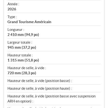
f
Année :
i
2026
c
Type :
a
Grand Tourisme Américain
t
Longueur :
i
2 410 mm (94,9 po)
o
n
Largeur totale :
s
945 mm (37,2 po)
Hauteur totale :
1 315 mm (51,8 po)
Hauteur de selle, à vide :
720 mm (28,3 po)
Hauteur de selle, à vide (position basse) :
Hauteur de selle, à vide (position haute) :
Hauteur de selle, à vide (position basse avec suspension
ARH en option) :