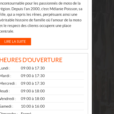
incontournable pour les passionnés de moto de la
région. Depuis l’an 2000, c’est Mélanie Poisson, sa
fille, qui a repris les rênes, perpétuant ainsi une
véritable histoire de famille où l’amour de la moto
et le respect des clients occupent une place
centrale.
LIRE LA SUITE
HEURES D'OUVERTURE
G
Lundi :
09:00 à 17:30
É
N
Mardi :
09:00 à 17:30
É
Mercredi :
09:00 à 17:30
R
A
Jeudi :
09:00 à 18:00
L
Vendredi :
09:00 à 18:00
Samedi :
10:00 à 16:00
Dimanche :
Fermé