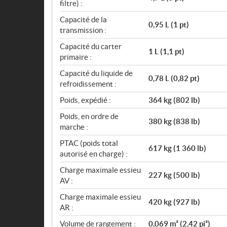
filtre) :
Capacité de la
0,95 L (1 pt)
transmission :
Capacité du carter
1 L (1,1 pt)
primaire :
Capacité du liquide de
0,78 L (0,82 pt)
refroidissement :
Poids, expédié :
364 kg (802 lb)
Poids, en ordre de
380 kg (838 lb)
marche :
PTAC (poids total
617 kg (1 360 lb)
autorisé en charge) :
Charge maximale essieu
227 kg (500 lb)
AV :
Charge maximale essieu
420 kg (927 lb)
AR :
Volume de rangement :
0,069 m³ (2,42 pi³)