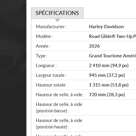
SPÉCIFICATIONS
S
Manufacturier :
Harley-Davidson
p
Modèle :
Road Glide® Two-Up P
é
c
Année :
2026
i
Type :
Grand Tourisme Améri
f
i
Longueur :
2 410 mm (94,9 po)
c
Largeur totale :
945 mm (37,2 po)
a
Hauteur totale :
1 315 mm (51,8 po)
t
i
Hauteur de selle, à vide :
720 mm (28,3 po)
o
Hauteur de selle, à vide
n
(position basse) :
s
Hauteur de selle, à vide
(position haute) :