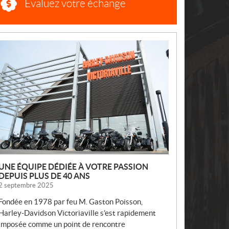
Évaluez votre échange
N
O
U
V
E
L
L
E
S
UNE ÉQUIPE DÉDIÉE À VOTRE PASSION
DEPUIS PLUS DE 40 ANS
2 septembre 2025
Fondée en 1978 par feu M. Gaston Poisson,
Harley-Davidson Victoriaville s’est rapidement
imposée comme un point de rencontre