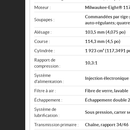
Moteur :
Milwaukee‑Eight® 11
Commandées par tige-p
Soupapes :
auto‑régulants; quatre
Alésage :
103,5 mm (4,075 po)
Course :
114,3 mm (4,5 po)
Cylindrée :
1 923 cm³ (117,3491 p
Rapport de
10,3:1
compression :
Système
Injection électronique
d'alimentation :
Filtre à air :
Fibre de verre, lavable
Échappement :
Échappement double 2‑
Système de
Sous pression, carter s
lubrification :
Transmission primaire :
Chaîne, rapport 34/46