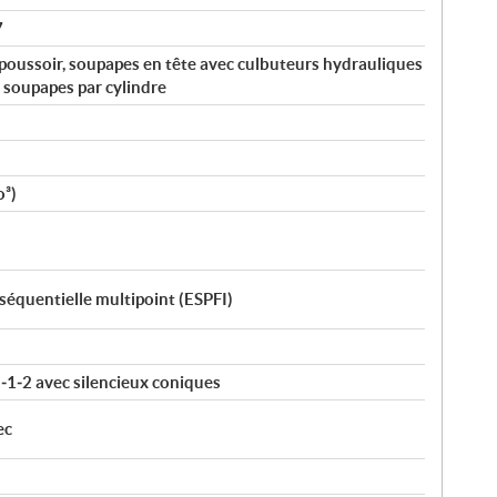
7
oussoir, soupapes en tête avec culbuteurs hydrauliques
 soupapes par cylindre
o³)
 séquentielle multipoint (ESPFI)
1‑2 avec silencieux coniques
ec