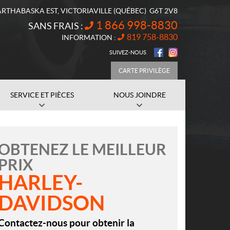
ARTHABASKA EST
,
VICTORIAVILLE
(QUÉBEC)
G6T 2V8
1 866 998-8830
SANS FRAIS :
819 758-8830
INFORMATION :
SUIVEZ-NOUS
CARTE PRIVILÈGE
SERVICE ET PIÈCES
NOUS JOINDRE
OBTENEZ LE MEILLEUR
PRIX
HARLEY-
DAVIDSON
Contactez-nous pour obtenir la