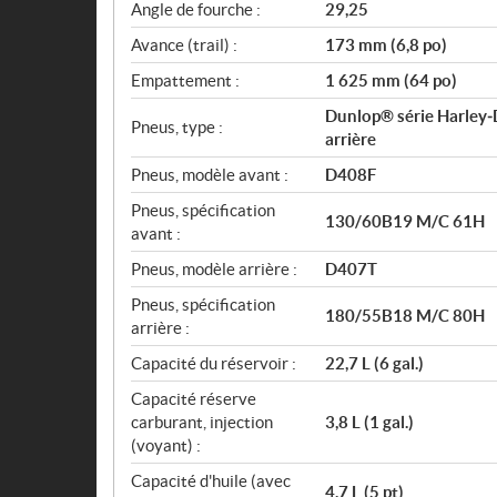
Angle de fourche :
29,25
Avance (trail) :
173 mm (6,8 po)
Empattement :
1 625 mm (64 po)
Dunlop® série Harley‑D
Pneus, type :
arrière
Pneus, modèle avant :
D408F
Pneus, spécification
130/60B19 M/C 61H
avant :
Pneus, modèle arrière :
D407T
Pneus, spécification
180/55B18 M/C 80H
arrière :
Capacité du réservoir :
22,7 L (6 gal.)
Capacité réserve
carburant, injection
3,8 L (1 gal.)
(voyant) :
Capacité d'huile (avec
4,7 L (5 pt)