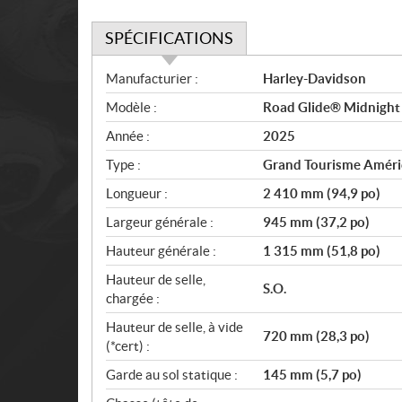
SPÉCIFICATIONS
S
Manufacturier :
Harley-Davidson
p
Modèle :
Road Glide® Midnight 
é
c
Année :
2025
i
Type :
Grand Tourisme Améri
f
i
Longueur :
2 410 mm (94,9 po)
c
Largeur générale :
945 mm (37,2 po)
a
Hauteur générale :
1 315 mm (51,8 po)
t
i
Hauteur de selle,
S.O.
o
chargée :
n
Hauteur de selle, à vide
s
720 mm (28,3 po)
(*cert) :
Garde au sol statique :
145 mm (5,7 po)