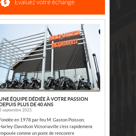
Évaluez votre échange
N
O
U
V
E
L
L
E
S
UNE ÉQUIPE DÉDIÉE À VOTRE PASSION
DEPUIS PLUS DE 40 ANS
2 septembre 2025
Fondée en 1978 par feu M. Gaston Poisson,
Harley-Davidson Victoriaville s’est rapidement
imposée comme un point de rencontre