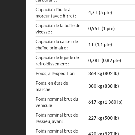
Capacité d’huile à
4,7 L (5 pte)
moteur (avec filtre) :
Capacité de la boîte de
0,95 L (1 pte)
vitesse :
Capacité du carter de
1 L (1,1 pte)
chaîne primaire :
Capacité de liquide de
0,78 L (0,82 pte)
refroidissement :
Poids, à l'expédition :
364 kg (802 lb)
Poids, en état de
380 kg (838 lb)
marche :
Poids nominal brut du
617 kg (1 360 lb)
véhicule :
Poids nominal brut de
227 kg (500 lb)
l’essieu, avant :
Poids nominal brut de
420 kg (927 lb)