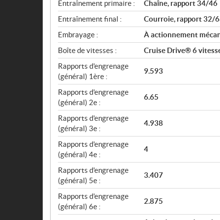
Entraînement primaire :
Chaîne, rapport 34/46
Entraînement final :
Courroie, rapport 32/
Embrayage :
À actionnement mécani
Boîte de vitesses :
Cruise Drive® 6 vitess
Rapports d'engrenage
9.593
(général) 1ère :
Rapports d'engrenage
6.65
(général) 2e :
Rapports d'engrenage
4.938
(général) 3e :
Rapports d'engrenage
4
(général) 4e :
Rapports d'engrenage
3.407
(général) 5e :
Rapports d'engrenage
2.875
(général) 6e :