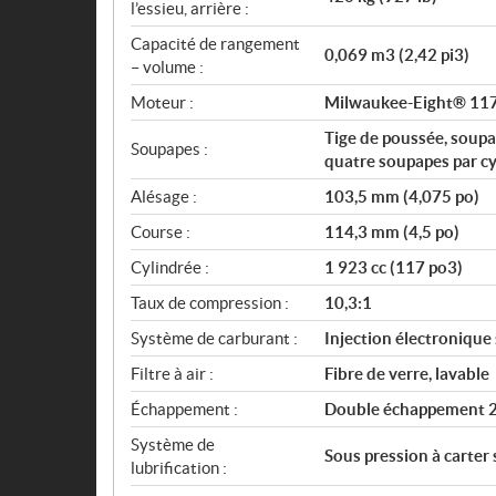
l’essieu, arrière :
Capacité de rangement
0,069 m3 (2,42 pi3)
– volume :
Moteur :
Milwaukee-Eight® 11
Tige de poussée, soupa
Soupapes :
quatre soupapes par cy
Alésage :
103,5 mm (4,075 po)
Course :
114,3 mm (4,5 po)
Cylindrée :
1 923 cc (117 po3)
Taux de compression :
10,3:1
Système de carburant :
Injection électronique
Filtre à air :
Fibre de verre, lavable
Échappement :
Double échappement 2-
Système de
Sous pression à carter 
lubrification :