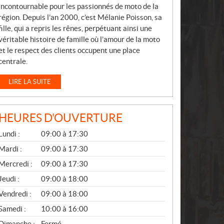
incontournable pour les passionnés de moto de la
région. Depuis l’an 2000, c’est Mélanie Poisson, sa
fille, qui a repris les rênes, perpétuant ainsi une
véritable histoire de famille où l’amour de la moto
et le respect des clients occupent une place
centrale.
LIRE LA SUITE
HEURES D'OUVERTURE
G
Lundi :
09:00 à 17:30
É
N
Mardi :
09:00 à 17:30
É
Mercredi :
09:00 à 17:30
R
A
Jeudi :
09:00 à 18:00
L
Vendredi :
09:00 à 18:00
Samedi :
10:00 à 16:00
Dimanche :
Fermé