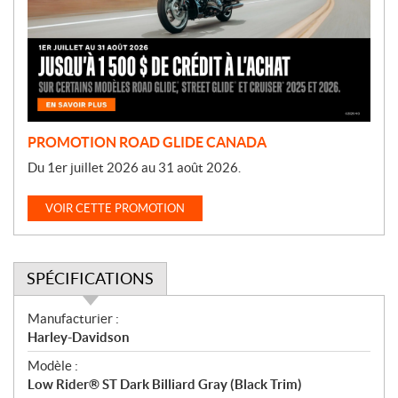
o
t
i
o
n
PROMOTION ROAD GLIDE CANADA
Du 1er juillet 2026 au 31 août 2026.
VOIR CETTE PROMOTION
SPÉCIFICATIONS
S
Manufacturier :
p
Harley-Davidson
é
Modèle :
c
Low Rider® ST Dark Billiard Gray (Black Trim)
i