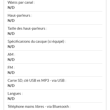
Watts par canal :
N/D
Haut-parleurs :
N/D
Taille des haut-parleurs :
N/D
Spécifications du casque (si équipé) :
N/D
AM :
N/D
FM :
N/D
Carte SD, clé USB et MP3 - via USB :
N/D
Langues :
N/D
Téléphone mains libres - via Bluetooth :