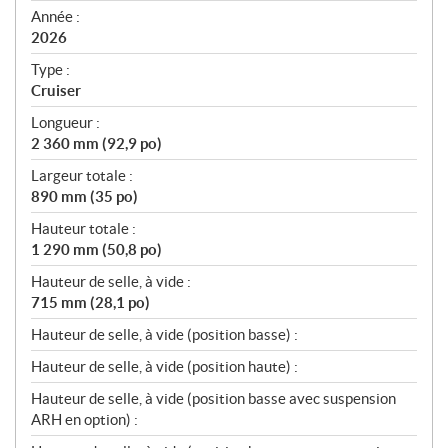
f
Année :
i
2026
c
Type :
a
Cruiser
t
Longueur :
i
2 360 mm (92,9 po)
o
n
Largeur totale :
s
890 mm (35 po)
Hauteur totale :
1 290 mm (50,8 po)
Hauteur de selle, à vide :
715 mm (28,1 po)
Hauteur de selle, à vide (position basse) :
Hauteur de selle, à vide (position haute) :
Hauteur de selle, à vide (position basse avec suspension
ARH en option) :