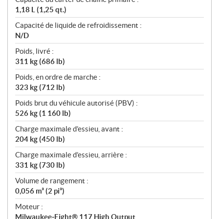
1,18 L (1,25 qt.)
Capacité de liquide de refroidissement :
N/D
Poids, livré :
311 kg (686 lb)
Poids, en ordre de marche :
323 kg (712 lb)
Poids brut du véhicule autorisé (PBV) :
526 kg (1 160 lb)
Charge maximale d’essieu, avant :
204 kg (450 lb)
Charge maximale d’essieu, arrière :
331 kg (730 lb)
Volume de rangement :
0,056 m³ (2 pi³)
Moteur :
Milwaukee‑Eight® 117 High Output