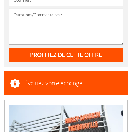
Courriel :
*
Questions/Commentaires :
PROFITEZ DE CETTE OFFRE
Évaluez votre échange
N
O
U
V