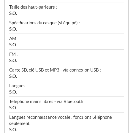
Taille des haut‑parleurs :
S.O.
Spécifications du casque (si équipé) :
S.O.
AM :
S.O.
FM :
S.O.
Carte SD, clé USB et MP3 - via connexion USB :
S.O.
Langues :
S.O.
Téléphone mains libres - via Bluetooth :
S.O.
Langues reconnaissance vocale : fonctions téléphone
seulement :
S.O.