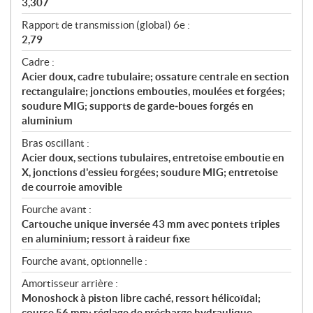
3,307
Rapport de transmission (global) 6e :
2,79
Cadre :
Acier doux, cadre tubulaire; ossature centrale en section
rectangulaire; jonctions embouties, moulées et forgées;
soudure MIG; supports de garde‑boues forgés en
aluminium
Bras oscillant :
Acier doux, sections tubulaires, entretoise emboutie en
X, jonctions d'essieu forgées; soudure MIG; entretoise
de courroie amovible
Fourche avant :
Cartouche unique inversée 43 mm avec pontets triples
en aluminium; ressort à raideur fixe
Fourche avant, optionnelle :
Amortisseur arrière :
Monoshock à piston libre caché, ressort hélicoïdal;
course 56 mm; réglage de précharge hydraulique