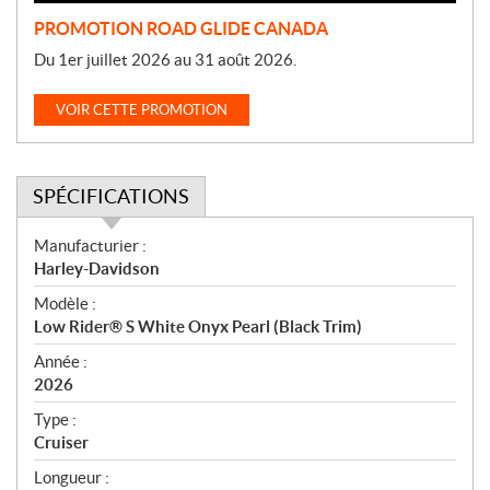
PROMOTION ROAD GLIDE CANADA
Du 1er juillet 2026 au 31 août 2026.
VOIR CETTE PROMOTION
SPÉCIFICATIONS
S
Manufacturier :
p
Harley-Davidson
é
Modèle :
c
Low Rider® S White Onyx Pearl (Black Trim)
i
f
Année :
i
2026
c
Type :
a
Cruiser
t
Longueur :
i