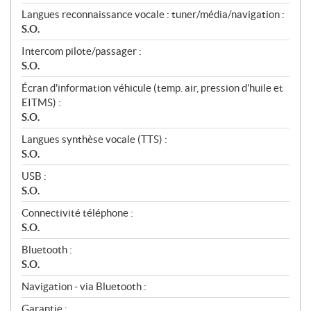
Langues reconnaissance vocale : tuner/média/navigation :
S.O.
Intercom pilote/passager :
S.O.
Écran d'information véhicule (temp. air, pression d'huile et
EITMS) :
S.O.
Langues synthèse vocale (TTS) :
S.O.
USB :
S.O.
Connectivité téléphone :
S.O.
Bluetooth :
S.O.
Navigation - via Bluetooth :
Garantie :