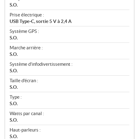
S.O.
Prise électrique :
USB Type‑C, sortie 5 V à 2,4 A
Système GPS :
S.O.
Marche arrière :
S.O.
Système d'infodivertissement :
S.O.
Taille d'écran :
S.O.
Type :
S.O.
Watts par canal :
S.O.
Haut‑parleurs :
S.O.