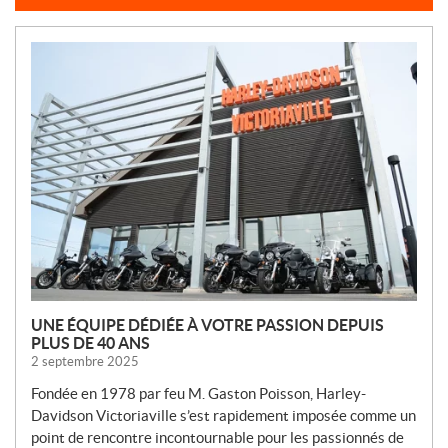
N
O
U
V
E
L
L
E
S
UNE ÉQUIPE DÉDIÉE À VOTRE PASSION DEPUIS
PLUS DE 40 ANS
2 septembre 2025
Fondée en 1978 par feu M. Gaston Poisson, Harley-
Davidson Victoriaville s’est rapidement imposée comme un
point de rencontre incontournable pour les passionnés de