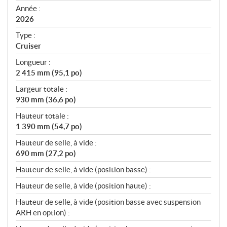
f
Année :
i
2026
c
Type :
a
Cruiser
t
Longueur :
i
2 415 mm (95,1 po)
o
n
Largeur totale :
s
930 mm (36,6 po)
Hauteur totale :
1 390 mm (54,7 po)
Hauteur de selle, à vide :
690 mm (27,2 po)
Hauteur de selle, à vide (position basse) :
Hauteur de selle, à vide (position haute) :
Hauteur de selle, à vide (position basse avec suspension
ARH en option) :