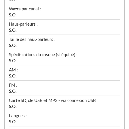
Watts par canal :
S.O.
Haut‑parleurs :
S.O.
Taille des haut‑parleurs :
S.O.
Spécifications du casque (si équipé) :
S.O.
AM :
S.O.
FM :
S.O.
Carte SD, clé USB et MP3 - via connexion USB :
S.O.
Langues :
S.O.