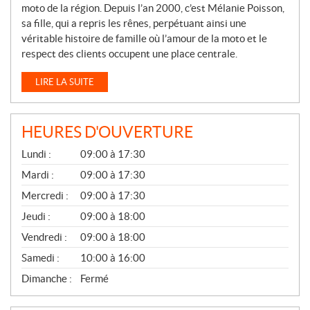
moto de la région. Depuis l’an 2000, c’est Mélanie Poisson,
sa fille, qui a repris les rênes, perpétuant ainsi une
véritable histoire de famille où l’amour de la moto et le
respect des clients occupent une place centrale.
LIRE LA SUITE
HEURES D'OUVERTURE
G
Lundi :
09:00 à 17:30
É
N
Mardi :
09:00 à 17:30
É
Mercredi :
09:00 à 17:30
R
A
Jeudi :
09:00 à 18:00
L
Vendredi :
09:00 à 18:00
Samedi :
10:00 à 16:00
Dimanche :
Fermé