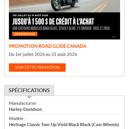
o
t
i
o
n
PROMOTION ROAD GLIDE CANADA
Du 1er juillet 2026 au 31 août 2026.
VOIR CETTE PROMOTION
SPÉCIFICATIONS
S
Manufacturier :
p
Harley-Davidson
é
Modèle :
c
Heritage Classic Two-Up Vivid Black Black (Cast Wheels)
i