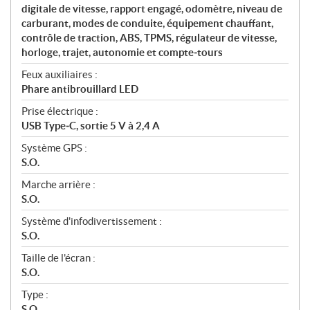
digitale de vitesse, rapport engagé, odomètre, niveau de
carburant, modes de conduite, équipement chauffant,
contrôle de traction, ABS, TPMS, régulateur de vitesse,
horloge, trajet, autonomie et compte‑tours
Feux auxiliaires :
Phare antibrouillard LED
Prise électrique :
USB Type‑C, sortie 5 V à 2,4 A
Système GPS :
S.O.
Marche arrière :
S.O.
Système d'infodivertissement :
S.O.
Taille de l'écran :
S.O.
Type :
S.O.