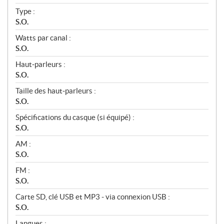
Type :
S.O.
Watts par canal :
S.O.
Haut‑parleurs :
S.O.
Taille des haut‑parleurs :
S.O.
Spécifications du casque (si équipé) :
S.O.
AM :
S.O.
FM :
S.O.
Carte SD, clé USB et MP3 - via connexion USB :
S.O.
Langues :