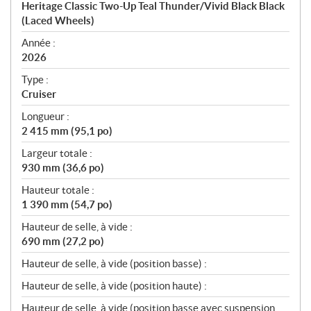
Heritage Classic Two-Up Teal Thunder/Vivid Black Black
i
(Laced Wheels)
f
i
Année :
2026
c
a
Type :
t
Cruiser
i
Longueur :
o
2 415 mm (95,1 po)
n
s
Largeur totale :
930 mm (36,6 po)
Hauteur totale :
1 390 mm (54,7 po)
Hauteur de selle, à vide :
690 mm (27,2 po)
Hauteur de selle, à vide (position basse) :
Hauteur de selle, à vide (position haute) :
Hauteur de selle, à vide (position basse avec suspension