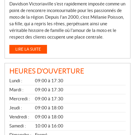
Davidson Victoriaville s’est rapidement imposée comme un
point de rencontre incontournable pour les passionnés de
moto de la région. Depuis l’an 2000, c’est Mélanie Poisson,
sa fille, qui a repris les rênes, perpétuant ainsi une
véritable histoire de famille où l’amour de la moto et le
respect des clients occupent une place centrale.
LIRE LA SUITE
HEURES D'OUVERTURE
G
Lundi :
09:00 à 17:30
É
N
Mardi :
09:00 à 17:30
É
Mercredi :
09:00 à 17:30
R
A
Jeudi :
09:00 à 18:00
L
Vendredi :
09:00 à 18:00
Samedi :
10:00 à 16:00
Dimanche :
Fermé