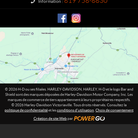
819 758-8830
Information :
v
i
d
s
o
n
V
i
c
t
o
r
i
© 2026 H-D ou ses filiales. HARLEY-DAVIDSON, HARLEY, H-D et le logo Bar and
a
Shield sont des marques déposées de Harley-Davidson Motor Company, Inc. Les
marques de commerce de tiers appartiennent à leurs propriétaires respectifs.
v
© 2026 Harley-Davidson Victoriaville. Tous droits réservés. Consultez la
i
politique de confidentialité
et les
conditions d'utilisation
.
Choix de consentement
l
Création de site Web
par
l
e