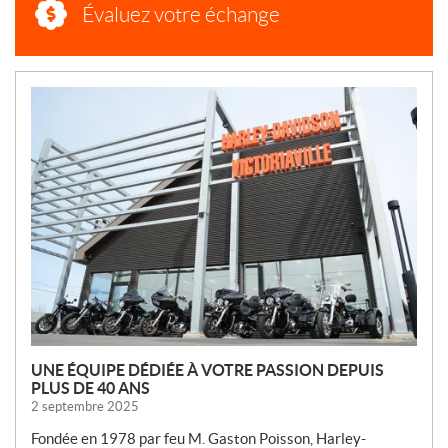
Évaluez votre échange
N
O
U
V
E
L
L
E
S
UNE ÉQUIPE DÉDIÉE À VOTRE PASSION DEPUIS
PLUS DE 40 ANS
2 septembre 2025
Fondée en 1978 par feu M. Gaston Poisson, Harley-