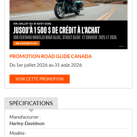
m
o
t
i
o
n
PROMOTION ROAD GLIDE CANADA
Du 1er juillet 2026 au 31 août 2026.
VOIR CETTE PROMOTION
SPÉCIFICATIONS
S
Manufacturier :
p
Harley-Davidson
é
Modèle :
c