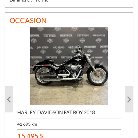
OCCASION
HARLEY-DAVIDSON FAT BOY 2018
HA
41 693
km
22 
15 495
$
32