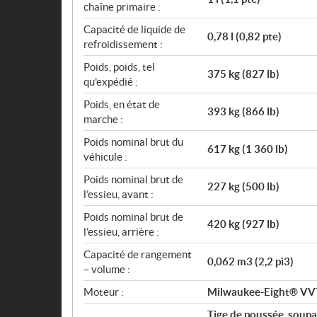
chaîne primaire :
Capacité de liquide de
0,78 l (0,82 pte)
refroidissement :
Poids, poids, tel
375 kg (827 lb)
qu'expédié :
Poids, en état de
393 kg (866 lb)
marche :
Poids nominal brut du
617 kg (1 360 lb)
véhicule :
Poids nominal brut de
227 kg (500 lb)
l’essieu, avant :
Poids nominal brut de
420 kg (927 lb)
l’essieu, arrière :
Capacité de rangement
0,062 m3 (2,2 pi3)
– volume :
Moteur :
Milwaukee-Eight® VV
Tige de poussée, soupa