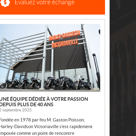
Évaluez votre échange
N
O
U
V
E
L
L
E
S
UNE ÉQUIPE DÉDIÉE À VOTRE PASSION
DEPUIS PLUS DE 40 ANS
2 septembre 2025
Fondée en 1978 par feu M. Gaston Poisson,
Harley-Davidson Victoriaville s’est rapidement
imposée comme un point de rencontre