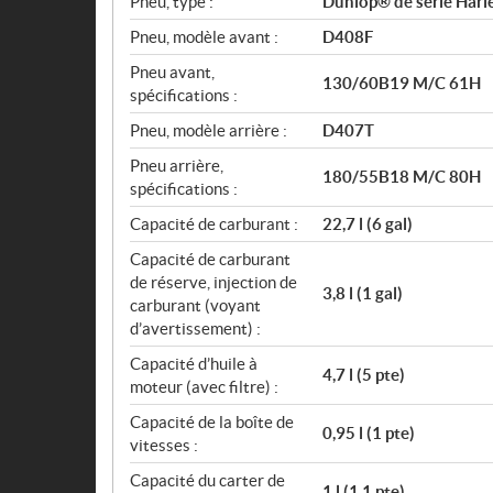
Pneu, type :
Dunlop® de série Harle
Pneu, modèle avant :
D408F
Pneu avant,
130/60B19 M/C 61H
spécifications :
Pneu, modèle arrière :
D407T
Pneu arrière,
180/55B18 M/C 80H
spécifications :
Capacité de carburant :
22,7 l (6 gal)
Capacité de carburant
de réserve, injection de
3,8 l (1 gal)
carburant (voyant
d’avertissement) :
Capacité d’huile à
4,7 l (5 pte)
moteur (avec filtre) :
Capacité de la boîte de
0,95 l (1 pte)
vitesses :
Capacité du carter de
1 l (1,1 pte)