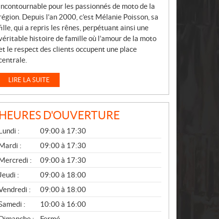
incontournable pour les passionnés de moto de la
région. Depuis l’an 2000, c’est Mélanie Poisson, sa
fille, qui a repris les rênes, perpétuant ainsi une
véritable histoire de famille où l’amour de la moto
et le respect des clients occupent une place
centrale.
LIRE LA SUITE
HEURES D'OUVERTURE
G
Lundi :
09:00 à 17:30
É
N
Mardi :
09:00 à 17:30
É
Mercredi :
09:00 à 17:30
R
A
Jeudi :
09:00 à 18:00
L
Vendredi :
09:00 à 18:00
Samedi :
10:00 à 16:00
Dimanche :
Fermé