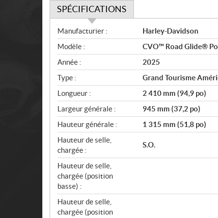
SPÉCIFICATIONS
S
Manufacturier :
Harley-Davidson
p
Modèle :
CVO™ Road Glide® Po
é
c
Année :
2025
i
Type :
Grand Tourisme Améri
f
i
Longueur :
2 410 mm (94,9 po)
c
Largeur générale :
945 mm (37,2 po)
a
Hauteur générale :
1 315 mm (51,8 po)
t
i
Hauteur de selle,
S.O.
o
chargée :
n
Hauteur de selle,
s
chargée (position
basse) :
Hauteur de selle,
chargée (position