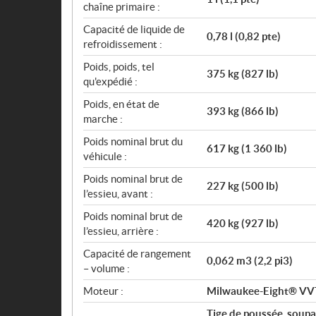
chaîne primaire :
Capacité de liquide de
0,78 l (0,82 pte)
refroidissement :
Poids, poids, tel
375 kg (827 lb)
qu'expédié :
Poids, en état de
393 kg (866 lb)
marche :
Poids nominal brut du
617 kg (1 360 lb)
véhicule :
Poids nominal brut de
227 kg (500 lb)
l’essieu, avant :
Poids nominal brut de
420 kg (927 lb)
l’essieu, arrière :
Capacité de rangement
0,062 m3 (2,2 pi3)
– volume :
Moteur :
Milwaukee-Eight® VV
Tige de poussée, soupa