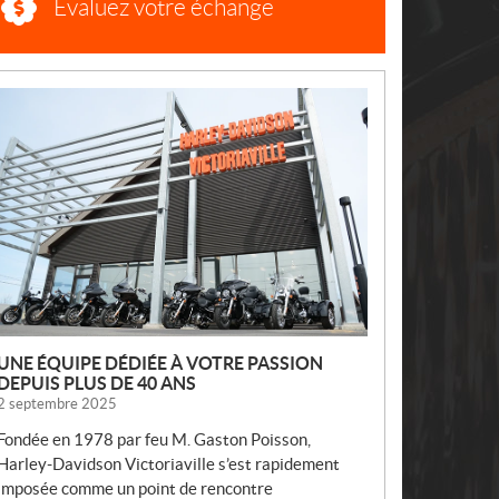
Évaluez votre échange
N
O
U
V
E
L
L
E
S
UNE ÉQUIPE DÉDIÉE À VOTRE PASSION
DEPUIS PLUS DE 40 ANS
2 septembre 2025
Fondée en 1978 par feu M. Gaston Poisson,
Harley-Davidson Victoriaville s’est rapidement
imposée comme un point de rencontre