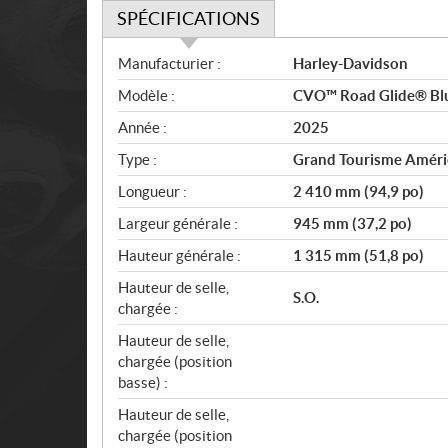
SPÉCIFICATIONS
S
Manufacturier :
Harley-Davidson
p
Modèle :
CVO™ Road Glide® Blu
é
c
Année :
2025
i
Type :
Grand Tourisme Améri
f
i
Longueur :
2 410 mm (94,9 po)
c
Largeur générale :
945 mm (37,2 po)
a
Hauteur générale :
1 315 mm (51,8 po)
t
i
Hauteur de selle,
S.O.
o
chargée :
n
Hauteur de selle,
s
chargée (position
basse) :
Hauteur de selle,
chargée (position