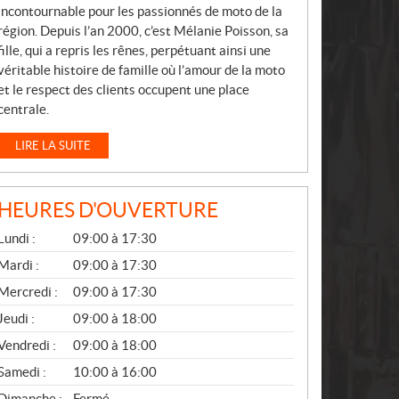
incontournable pour les passionnés de moto de la
région. Depuis l’an 2000, c’est Mélanie Poisson, sa
fille, qui a repris les rênes, perpétuant ainsi une
véritable histoire de famille où l’amour de la moto
et le respect des clients occupent une place
centrale.
LIRE LA SUITE
HEURES D'OUVERTURE
G
Lundi :
09:00 à 17:30
É
N
Mardi :
09:00 à 17:30
É
Mercredi :
09:00 à 17:30
R
A
Jeudi :
09:00 à 18:00
L
Vendredi :
09:00 à 18:00
Samedi :
10:00 à 16:00
Dimanche :
Fermé