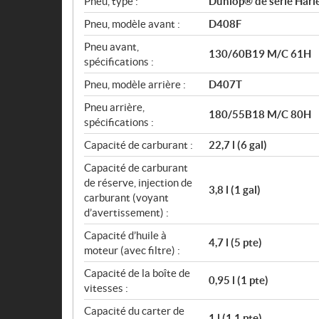
Pneu, type :
Dunlop® de série Harle
Pneu, modèle avant :
D408F
Pneu avant,
130/60B19 M/C 61H
spécifications :
Pneu, modèle arrière :
D407T
Pneu arrière,
180/55B18 M/C 80H
spécifications :
Capacité de carburant :
22,7 l (6 gal)
Capacité de carburant
de réserve, injection de
3,8 l (1 gal)
carburant (voyant
d’avertissement) :
Capacité d’huile à
4,7 l (5 pte)
moteur (avec filtre) :
Capacité de la boîte de
0,95 l (1 pte)
vitesses :
Capacité du carter de
1 l (1,1 pte)