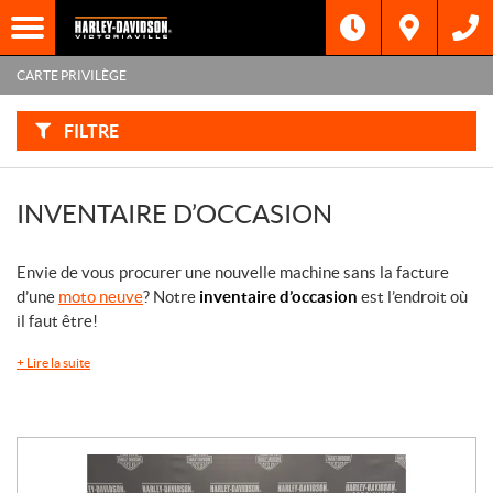
F
I
Filtre
L
Type
T
R
CARTE PRIVILÈGE
E
R
Catégorie
P
A
FILTRE
R
:
Marque
INVENTAIRE D’OCCASION
Année
Envie de vous procurer une nouvelle machine sans la facture
Prix
d’une
moto neuve
? Notre
inventaire d’occasion
est l’endroit où
il faut être!
Inventaire
CHERCHER
+
Lire la suite