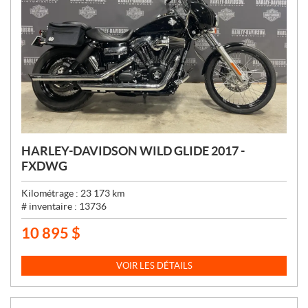
HARLEY-DAVIDSON WILD GLIDE 2017 -
FXDWG
Kilométrage :
23 173
km
# inventaire :
13736
10 895
$
P
R
I
VOIR LES DÉTAILS
X