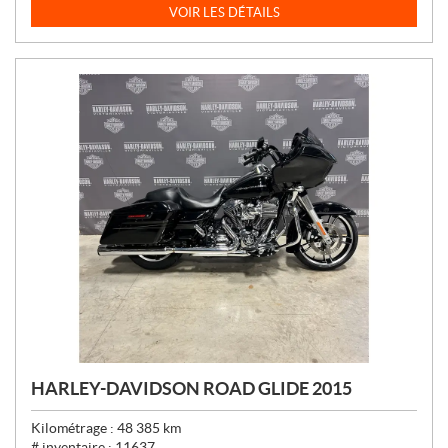
I
VOIR LES DÉTAILS
X
:
HARLEY-DAVIDSON ROAD GLIDE 2015
Kilométrage :
48 385
km
# inventaire :
11637