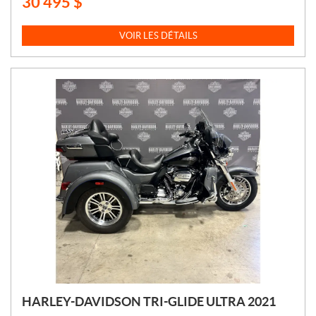
30 495
$
P
R
I
VOIR LES DÉTAILS
X
:
HARLEY-DAVIDSON TRI-GLIDE ULTRA 2021