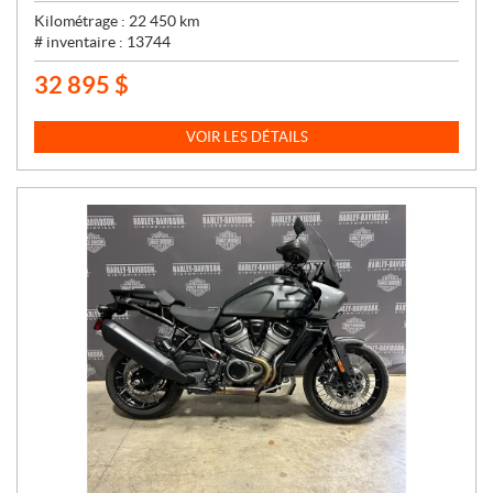
Kilométrage :
22 450
km
# inventaire :
13744
32 895
$
P
R
I
VOIR LES DÉTAILS
X
: