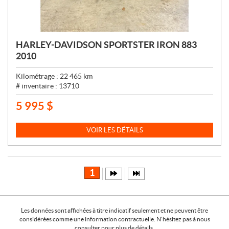
HARLEY-DAVIDSON SPORTSTER IRON 883
2010
Kilométrage :
22 465
km
# inventaire :
13710
5 995
$
P
R
I
VOIR LES DÉTAILS
X
:
1
Les données sont affichées à titre indicatif seulement et ne peuvent être
considérées comme une information contractuelle. N'hésitez pas à nous
consulter pour plus de détails.