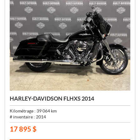
:
HARLEY-DAVIDSON FLHXS 2014
Kilométrage :
39 064
km
# inventaire :
2014
17 895
$
P
R