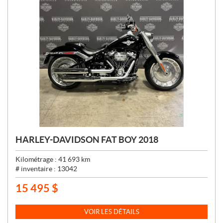
HARLEY-DAVIDSON FAT BOY 2018
Kilométrage :
41 693
km
# inventaire :
13042
15 495
$
P
R
I
VOIR LES DÉTAILS
X