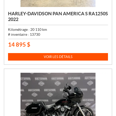
HARLEY-DAVIDSON PAN AMERICA S RA1250S
2022
Kilométrage :
20 110
km
# inventaire :
13730
14 895
$
P
R
I
VOIR LES DÉTAILS
X
: