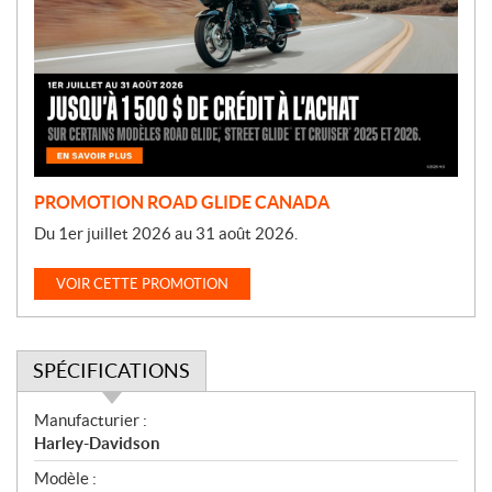
m
o
t
i
o
n
PROMOTION ROAD GLIDE CANADA
Du 1er juillet 2026 au 31 août 2026.
VOIR CETTE PROMOTION
SPÉCIFICATIONS
S
Manufacturier :
p
Harley-Davidson
é
Modèle :
c