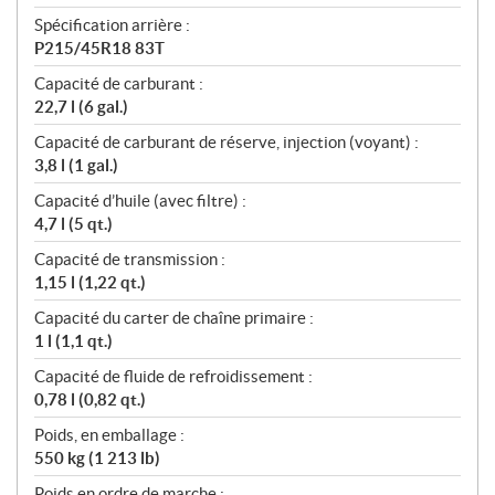
Spécification arrière :
P215/45R18 83T
Capacité de carburant :
22,7 l (6 gal.)
Capacité de carburant de réserve, injection (voyant) :
3,8 l (1 gal.)
Capacité d’huile (avec filtre) :
4,7 l (5 qt.)
Capacité de transmission :
1,15 l (1,22 qt.)
Capacité du carter de chaîne primaire :
1 l (1,1 qt.)
Capacité de fluide de refroidissement :
0,78 l (0,82 qt.)
Poids, en emballage :
550 kg (1 213 lb)
Poids en ordre de marche :