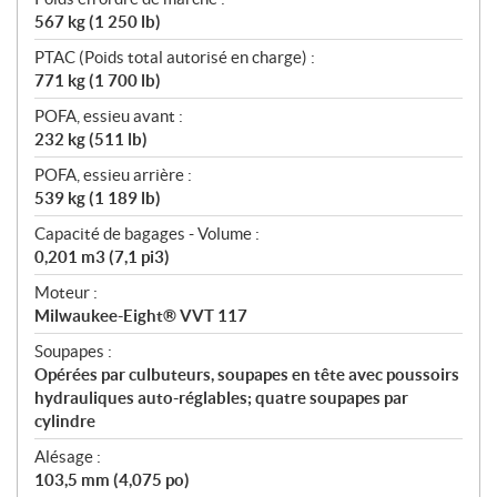
567 kg (1 250 lb)
PTAC (Poids total autorisé en charge) :
771 kg (1 700 lb)
POFA, essieu avant :
232 kg (511 lb)
POFA, essieu arrière :
539 kg (1 189 lb)
Capacité de bagages - Volume :
0,201 m3 (7,1 pi3)
Moteur :
Milwaukee-Eight® VVT 117
Soupapes :
Opérées par culbuteurs, soupapes en tête avec poussoirs
hydrauliques auto-réglables; quatre soupapes par
cylindre
Alésage :
103,5 mm (4,075 po)