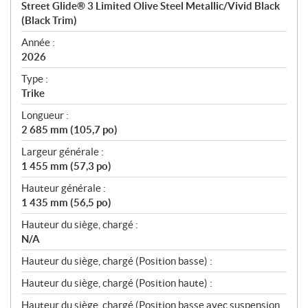
Street Glide® 3 Limited Olive Steel Metallic/Vivid Black
i
(Black Trim)
f
i
Année :
2026
c
a
Type :
t
Trike
i
Longueur :
o
2 685 mm (105,7 po)
n
s
Largeur générale :
1 455 mm (57,3 po)
Hauteur générale :
1 435 mm (56,5 po)
Hauteur du siège, chargé :
N/A
Hauteur du siège, chargé (Position basse) :
Hauteur du siège, chargé (Position haute) :
Hauteur du siège, chargé (Position basse avec suspension