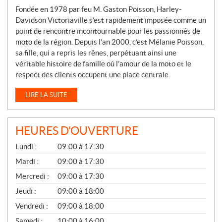
Fondée en 1978 par feu M. Gaston Poisson, Harley-
Davidson Victoriaville s’est rapidement imposée comme un
point de rencontre incontournable pour les passionnés de
moto de la région. Depuis l’an 2000, c’est Mélanie Poisson,
sa fille, qui a repris les rênes, perpétuant ainsi une
véritable histoire de famille où l’amour de la moto et le
respect des clients occupent une place centrale.
LIRE LA SUITE
HEURES D'OUVERTURE
G
Lundi :
09:00 à 17:30
É
N
Mardi :
09:00 à 17:30
É
Mercredi :
09:00 à 17:30
R
A
Jeudi :
09:00 à 18:00
L
Vendredi :
09:00 à 18:00
Samedi :
10:00 à 16:00