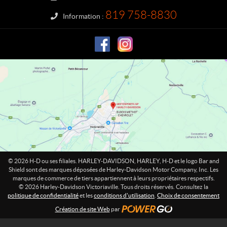
D
a
819 758-8830
Information :
v
i
d
s
o
n
V
i
c
t
o
r
i
© 2026 H-D ou ses filiales. HARLEY-DAVIDSON, HARLEY, H-D et le logo Bar and
a
Shield sont des marques déposées de Harley-Davidson Motor Company, Inc. Les
marques de commerce de tiers appartiennent à leurs propriétaires respectifs.
v
© 2026 Harley-Davidson Victoriaville. Tous droits réservés. Consultez la
i
politique de confidentialité
et les
conditions d'utilisation
.
Choix de consentement
l
Création de site Web
par
l
e