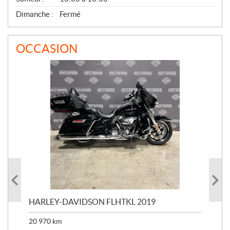
Dimanche :
Fermé
OCCASION
HARLEY-DAVIDSON FLHTKL 2019
HA
20 970
km
41 