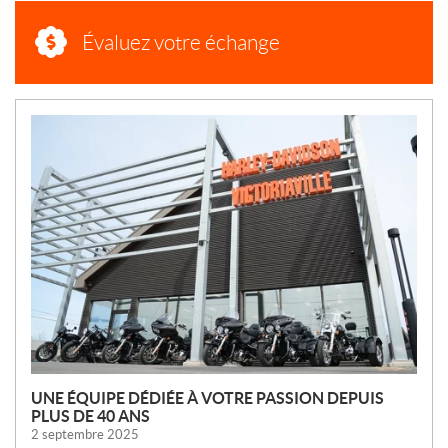
Évaluez votre échange
N
O
U
V
E
L
L
E
S
UNE ÉQUIPE DÉDIÉE À VOTRE PASSION DEPUIS
PLUS DE 40 ANS
2 septembre 2025