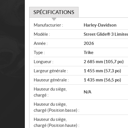
SPÉCIFICATIONS
S
Manufacturier :
Harley-Davidson
p
Modèle :
Street Glide® 3 Limite
é
c
Année :
2026
i
Type :
Trike
f
i
Longueur :
2 685 mm (105,7 po)
c
Largeur générale :
1 455 mm (57,3 po)
a
Hauteur générale :
1 435 mm (56,5 po)
t
i
Hauteur du siège,
N/A
o
chargé :
n
Hauteur du siège,
s
chargé (Position basse) :
Hauteur du siège,
chargé (Position haute) :