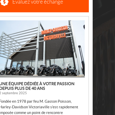
Évaluez votre échange
N
O
U
V
E
L
L
E
S
UNE ÉQUIPE DÉDIÉE À VOTRE PASSION
DEPUIS PLUS DE 40 ANS
2 septembre 2025
Fondée en 1978 par feu M. Gaston Poisson,
Harley-Davidson Victoriaville s’est rapidement
imposée comme un point de rencontre