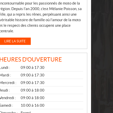
incontournable pour les passionnés de moto de la
région. Depuis l’an 2000, c’est Mélanie Poisson, sa
fille, qui a repris les rênes, perpétuant ainsi une
véritable histoire de famille où l’amour de la moto
et le respect des clients occupent une place
centrale.
LIRE LA SUITE
HEURES D'OUVERTURE
G
Lundi :
09:00 à 17:30
É
N
Mardi :
09:00 à 17:30
É
Mercredi :
09:00 à 17:30
R
A
Jeudi :
09:00 à 18:00
L
Vendredi :
09:00 à 18:00
Samedi :
10:00 à 16:00
Dimanche :
Fermé