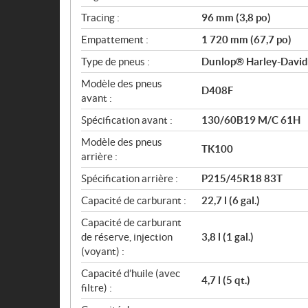
Tracing :
96 mm (3,8 po)
Empattement :
1 720 mm (67,7 po)
Type de pneus :
Dunlop® Harley-Davidso
Modèle des pneus
D408F
avant :
Spécification avant :
130/60B19 M/C 61H
Modèle des pneus
TK100
arrière :
Spécification arrière :
P215/45R18 83T
Capacité de carburant :
22,7 l (6 gal.)
Capacité de carburant
de réserve, injection
3,8 l (1 gal.)
(voyant) :
Capacité d’huile (avec
4,7 l (5 qt.)
filtre) :