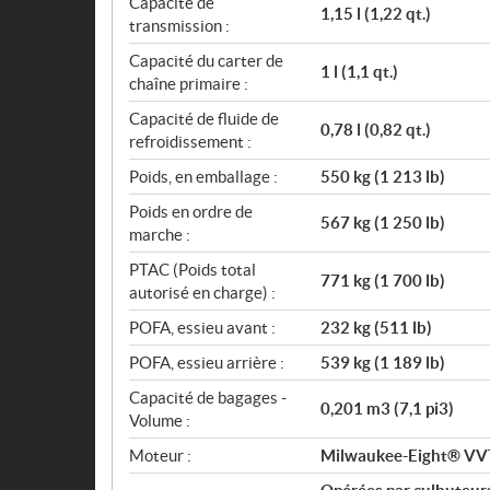
Capacité de
1,15 l (1,22 qt.)
transmission :
Capacité du carter de
1 l (1,1 qt.)
chaîne primaire :
Capacité de fluide de
0,78 l (0,82 qt.)
refroidissement :
Poids, en emballage :
550 kg (1 213 lb)
Poids en ordre de
567 kg (1 250 lb)
marche :
PTAC (Poids total
771 kg (1 700 lb)
autorisé en charge) :
POFA, essieu avant :
232 kg (511 lb)
POFA, essieu arrière :
539 kg (1 189 lb)
Capacité de bagages -
0,201 m3 (7,1 pi3)
Volume :
Moteur :
Milwaukee-Eight® VV