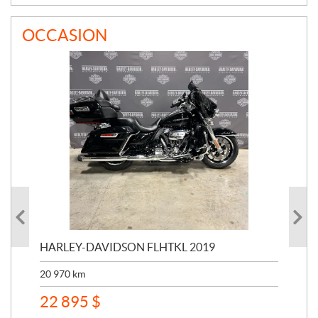
OCCASION
HARLEY-DAVIDSON FLHTKL 2019
HA
20 970
km
41 
22 895
$
15