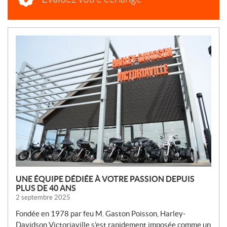
N
O
U
V
E
L
L
E
S
UNE ÉQUIPE DÉDIÉE À VOTRE PASSION DEPUIS
PLUS DE 40 ANS
2 septembre 2025
Fondée en 1978 par feu M. Gaston Poisson, Harley-
Davidson Victoriaville s’est rapidement imposée comme un