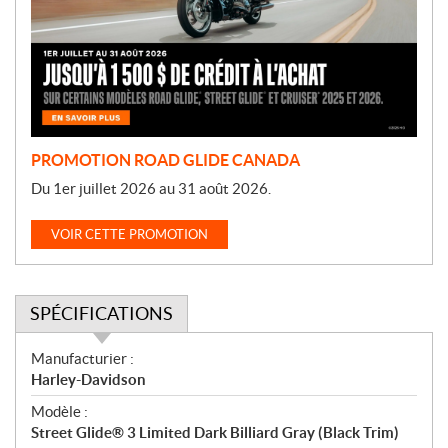
o
t
i
o
n
PROMOTION ROAD GLIDE CANADA
Du 1er juillet 2026 au 31 août 2026.
VOIR CETTE PROMOTION
SPÉCIFICATIONS
S
Manufacturier :
p
Harley-Davidson
é
Modèle :
c
Street Glide® 3 Limited Dark Billiard Gray (Black Trim)
i