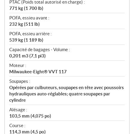
PTAC (Poids total autorisé en charge) :
771 kg (1 700 lb)
POFA, essieu avant :
232 kg (511 lb)
POFA, essieu arrière :
539 kg (1 189 lb)
Capacité de bagages - Volume :
0,201 m3 (7,1 pi3)
Moteur :
Milwaukee-Eight® VVT 117
Soupapes :
Opérées par culbuteurs, soupapes en tête avec poussoirs
hydrauliques auto-réglables; quatre soupapes par
cylindre
Alésage :
103,5 mm (4,075 po)
Course :
114,3 mm (4,5 po)