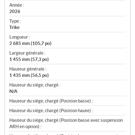
f
Année :
i
2026
c
Type :
a
Trike
t
Longueur :
i
2 685 mm (105,7 po)
o
n
Largeur générale :
s
1 455 mm (57,3 po)
Hauteur générale :
1 435 mm (56,5 po)
Hauteur du siège, chargé :
N/A
Hauteur du siège, chargé (Position basse) :
Hauteur du siège, chargé (Position haute) :
Hauteur du siège, chargé (Position basse avec suspension
ARH en option) :