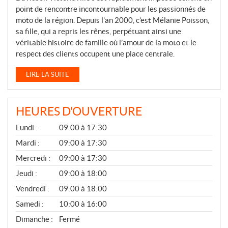
point de rencontre incontournable pour les passionnés de
moto de la région. Depuis l’an 2000, c’est Mélanie Poisson,
sa fille, qui a repris les rênes, perpétuant ainsi une
véritable histoire de famille où l’amour de la moto et le
respect des clients occupent une place centrale.
LIRE LA SUITE
HEURES D'OUVERTURE
G
Lundi :
09:00 à 17:30
É
N
Mardi :
09:00 à 17:30
É
Mercredi :
09:00 à 17:30
R
A
Jeudi :
09:00 à 18:00
L
Vendredi :
09:00 à 18:00
Samedi :
10:00 à 16:00
Dimanche :
Fermé