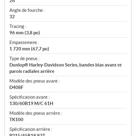
26
Angle de fourche :
32
Tracing :
96 mm (3,8 po)
Empattement :
1 720 mm (67,7 po)
Type de pneus :
Dunlop® Harley-Davidson Series, bandes bias avant et
parois radiales arrière
Modèle des pneus avant :
D408F
Spécification avant :
130/60B19 M/C 61H
Modèle des pneus arrière :
TK100
Spécification arrière :
P215/45R18 83T