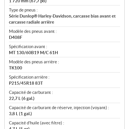
1 720 mm (67,7 po)
Type de pneus :
Série Dunlop® Harley-Davidson, carcasse bias avant et
carcasse radiale arrière
Modèle des pneus avant :
D408F
Spécification avant :
MT 130/60B19 M/C 61H
Modèle des pneus arrière :
TK100
Spécification arrière :
P215/45R18 83T
Capacité de carburant :
22,7 L (6 gal.)
Capacité de carburant de réserve, injection (voyant) :
3,8 L (1 gal.)
Capacité d’huile (avec filtre) :
4,7 L (5 qt)