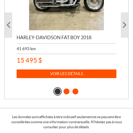
1
HARLEY-DAVIDSON FAT BOY 2018
HA
RA1
41 693
km
20 
15 495
$
14
VOIR LES DÉTAILS
Les données sont affichées à titre indicatif seulement et ne peuvent être
considérées comme une information contractuelle. N'hésitez pas à nous
consulter pour plus de détails.