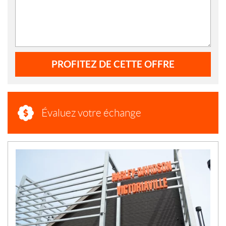
PROFITEZ DE CETTE OFFRE
Évaluez votre échange
N
O
U
V
E
L
L