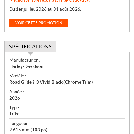
PROMOTION ROAD GLIDE CANADA
Du 1er juillet 2026 au 31 août 2026.
VOIR CETTE PROMOTION
SPÉCIFICATIONS
S
Manufacturier :
p
Harley-Davidson
é
Modèle :
c
Road Glide® 3 Vivid Black (Chrome Trim)
i
f
Année :
i
2026
c
Type :
a
Trike
t
Longueur :
i
2 615 mm (103 po)
o