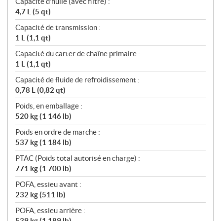
Capacité d’huile (avec filtre) :
4,7 L (5 qt)
Capacité de transmission :
1 L (1,1 qt)
Capacité du carter de chaîne primaire :
1 L (1,1 qt)
Capacité de fluide de refroidissement :
0,78 L (0,82 qt)
Poids, en emballage :
520 kg (1 146 lb)
Poids en ordre de marche :
537 kg (1 184 lb)
PTAC (Poids total autorisé en charge) :
771 kg (1 700 lb)
POFA, essieu avant :
232 kg (511 lb)
POFA, essieu arrière :
539 kg (1 189 lb)