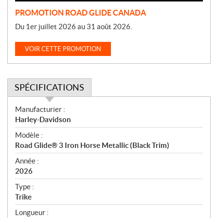
PROMOTION ROAD GLIDE CANADA
Du 1er juillet 2026 au 31 août 2026.
VOIR CETTE PROMOTION
SPÉCIFICATIONS
S
Manufacturier :
p
Harley-Davidson
é
Modèle :
c
Road Glide® 3 Iron Horse Metallic (Black Trim)
i
f
Année :
i
2026
c
Type :
a
Trike
t
Longueur :
i