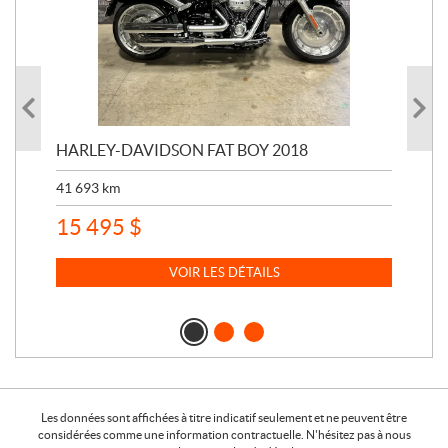
HARLEY-DAVIDSON FAT BOY 2018
HA
20
41 693
km
5 7
15 495
$
30
VOIR LES DÉTAILS
Les données sont affichées à titre indicatif seulement et ne peuvent être
considérées comme une information contractuelle. N'hésitez pas à nous