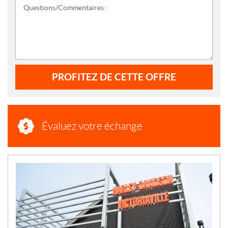
Questions/Commentaires :
PROFITEZ DE CETTE OFFRE
Évaluez votre échange
N
O
U
V
E
L