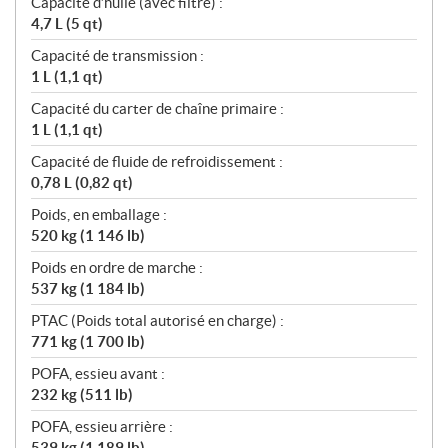
Capacité d’huile (avec filtre) :
4,7 L (5 qt)
Capacité de transmission :
1 L (1,1 qt)
Capacité du carter de chaîne primaire :
1 L (1,1 qt)
Capacité de fluide de refroidissement :
0,78 L (0,82 qt)
Poids, en emballage :
520 kg (1 146 lb)
Poids en ordre de marche :
537 kg (1 184 lb)
PTAC (Poids total autorisé en charge) :
771 kg (1 700 lb)
POFA, essieu avant :
232 kg (511 lb)
POFA, essieu arrière :
539 kg (1 189 lb)