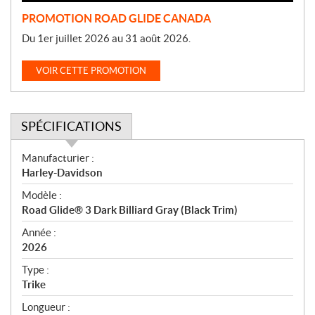
PROMOTION ROAD GLIDE CANADA
Du 1er juillet 2026 au 31 août 2026.
VOIR CETTE PROMOTION
SPÉCIFICATIONS
S
Manufacturier :
p
Harley-Davidson
é
Modèle :
c
Road Glide® 3 Dark Billiard Gray (Black Trim)
i
f
Année :
i
2026
c
Type :
a
Trike
t
Longueur :
i