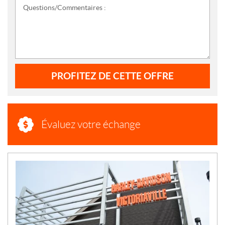
Questions/Commentaires :
PROFITEZ DE CETTE OFFRE
Évaluez votre échange
N
O
U
V
E
L