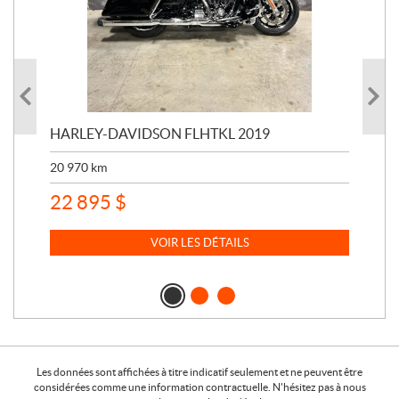
HARLEY-DAVIDSON FLHTKL 2019
HA
20 970
km
41 
22 895
$
15
VOIR LES DÉTAILS
Les données sont affichées à titre indicatif seulement et ne peuvent être
considérées comme une information contractuelle. N'hésitez pas à nous