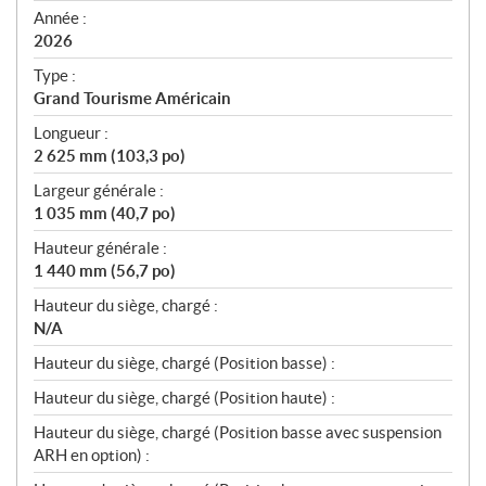
f
Année :
i
2026
c
Type :
a
Grand Tourisme Américain
t
Longueur :
i
2 625 mm (103,3 po)
o
n
Largeur générale :
s
1 035 mm (40,7 po)
Hauteur générale :
1 440 mm (56,7 po)
Hauteur du siège, chargé :
N/A
Hauteur du siège, chargé (Position basse) :
Hauteur du siège, chargé (Position haute) :
Hauteur du siège, chargé (Position basse avec suspension
ARH en option) :