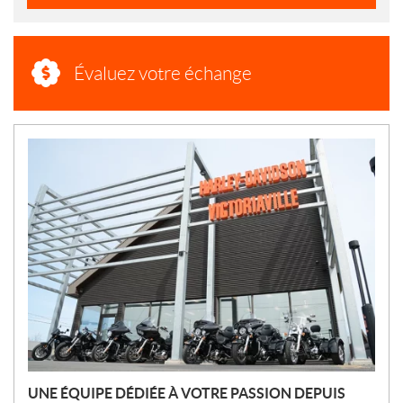
Évaluez votre échange
N
O
U
V
E
L
L
E
S
UNE ÉQUIPE DÉDIÉE À VOTRE PASSION DEPUIS