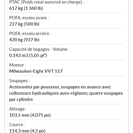
PTAC (Poids total autorisé en charge) :
617 kg (1 360 lb)
POFA, essieu avant :
227 kg (500 lb)
POFA, essieu arrière :
420 kg (927 lb)
Capacité de bagages - Volume :
0,143 m3 (5,05 pi³)
Moteur :
Milwaukee-Eight VVT 117
Soupapes :
Actionnées par pousseur, soupapes en avance avec
culbuteurs hydrauliques auto-réglants; quatre soupapes
par cylindre
Alésage :
103,5 mm (4,075 po)
Course :
114,3 mm (4,5 po)