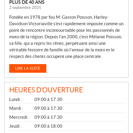
PLUS DE 40 ANS
2 septembre 2025
Fondée en 1978 par feu M. Gaston Poisson, Harley-
Davidson Victoriaville s’est rapidement imposée comme un
point de rencontre incontournable pour les passionnés de
moto de la région. Depuis l’an 2000, c’est Mélanie Poisson,
sa fille, qui a repris les rênes, perpétuant ainsi une
véritable histoire de famille où l’amour de la moto et le
respect des clients occupent une place centrale.
LIRE LA SUITE
HEURES D'OUVERTURE
G
Lundi :
09:00 à 17:30
É
N
Mardi :
09:00 à 17:30
É
Mercredi :
09:00 à 17:30
R
A
Jeudi :
09:00 à 18:00
L