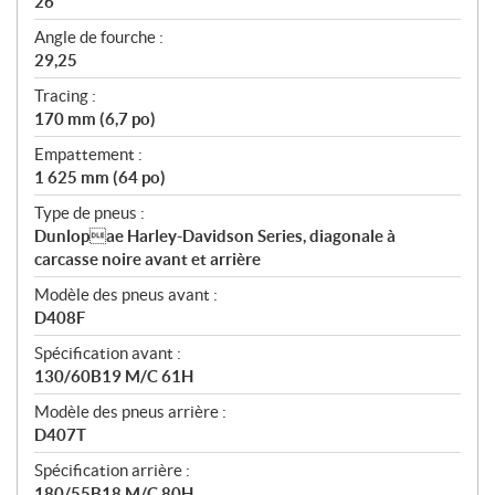
26
Angle de fourche :
29,25
Tracing :
170 mm (6,7 po)
Empattement :
1 625 mm (64 po)
Type de pneus :
Dunlopae Harley-Davidson Series, diagonale à
carcasse noire avant et arrière
Modèle des pneus avant :
D408F
Spécification avant :
130/60B19 M/C 61H
Modèle des pneus arrière :
D407T
Spécification arrière :
180/55B18 M/C 80H