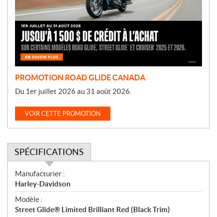
o
t
i
o
n
PROMOTION ROAD GLIDE CANADA
Du 1er juillet 2026 au 31 août 2026.
VOIR CETTE PROMOTION
SPÉCIFICATIONS
S
Manufacturier :
p
Harley-Davidson
é
Modèle :
c
Street Glide® Limited Brilliant Red (Black Trim)
i