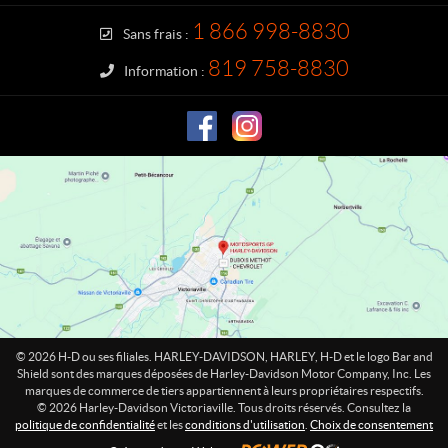
c
y
t
-
1 866 998-8830
Sans frais :
D
a
819 758-8830
Information :
v
i
d
s
o
n
V
i
c
t
o
r
i
© 2026 H-D ou ses filiales. HARLEY-DAVIDSON, HARLEY, H-D et le logo Bar and
a
Shield sont des marques déposées de Harley-Davidson Motor Company, Inc. Les
marques de commerce de tiers appartiennent à leurs propriétaires respectifs.
v
© 2026 Harley-Davidson Victoriaville. Tous droits réservés. Consultez la
i
politique de confidentialité
et les
conditions d'utilisation
.
Choix de consentement
l