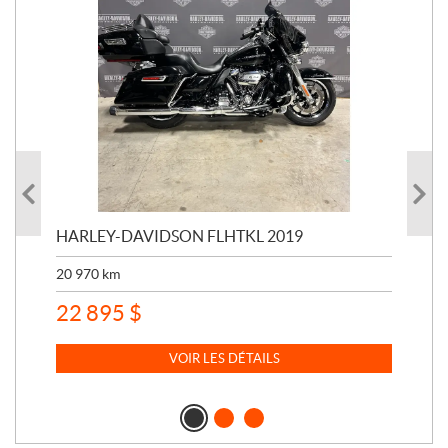
HARLEY-DAVIDSON FLHTKL 2019
HA
20 970
km
41 
22 895
$
15
VOIR LES DÉTAILS