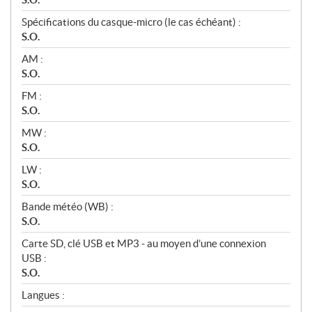
Spécifications du casque-micro (le cas échéant) :
S.O.
AM :
S.O.
FM :
S.O.
MW :
S.O.
LW :
S.O.
Bande météo (WB) :
S.O.
Carte SD, clé USB et MP3 - au moyen d’une connexion
USB :
S.O.
Langues :