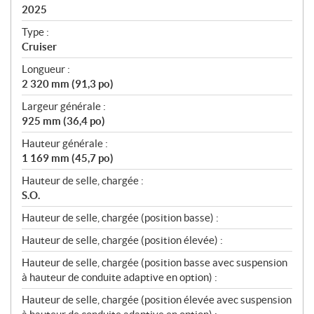
i
2025
c
Type :
a
Cruiser
t
Longueur :
i
2 320 mm (91,3 po)
o
n
Largeur générale :
s
925 mm (36,4 po)
Hauteur générale :
1 169 mm (45,7 po)
Hauteur de selle, chargée :
S.O.
Hauteur de selle, chargée (position basse) :
Hauteur de selle, chargée (position élevée) :
Hauteur de selle, chargée (position basse avec suspension
à hauteur de conduite adaptive en option) :
Hauteur de selle, chargée (position élevée avec suspension