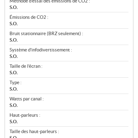
Méthode d’essai des émissions de CO2 :
S.O.
Émissions de CO2 :
S.O.
Bruit stationnaire (BRZ seulement) :
S.O.
Système d’infodivertissement :
S.O.
Taille de l’écran :
S.O.
Type :
S.O.
Watts par canal :
S.O.
Haut-parleurs :
S.O.
Taille des haut-parleurs :
S.O.