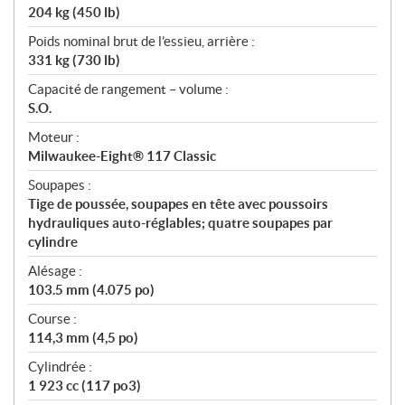
204 kg (450 lb)
Poids nominal brut de l’essieu, arrière :
331 kg (730 lb)
Capacité de rangement – volume :
S.O.
Moteur :
Milwaukee-Eight® 117 Classic
Soupapes :
Tige de poussée, soupapes en tête avec poussoirs
hydrauliques auto-réglables; quatre soupapes par
cylindre
Alésage :
103.5 mm (4.075 po)
Course :
114,3 mm (4,5 po)
Cylindrée :
1 923 cc (117 po3)