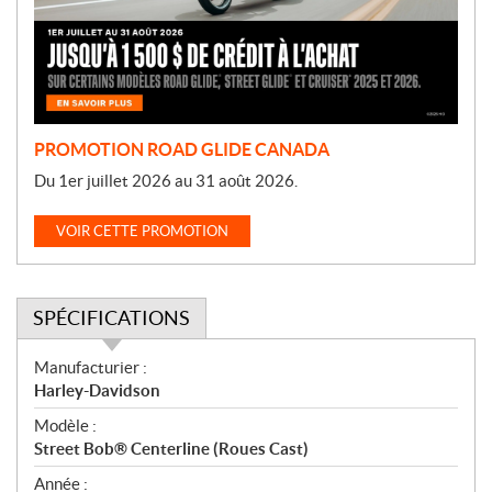
t
i
o
n
PROMOTION ROAD GLIDE CANADA
Du 1er juillet 2026 au 31 août 2026.
VOIR CETTE PROMOTION
SPÉCIFICATIONS
S
Manufacturier :
p
Harley-Davidson
é
Modèle :
c
Street Bob® Centerline (Roues Cast)
i
f
Année :