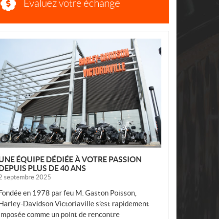
Évaluez votre échange
N
O
U
V
E
L
L
E
S
UNE ÉQUIPE DÉDIÉE À VOTRE PASSION
DEPUIS PLUS DE 40 ANS
2 septembre 2025
Fondée en 1978 par feu M. Gaston Poisson,
Harley-Davidson Victoriaville s’est rapidement
imposée comme un point de rencontre