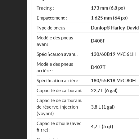
Tracing :
173 mm (6,8 po)
Empattement :
1 625 mm (64 po)
Type de pneus :
Dunlop® Harley-Davidso
Modèle des pneus
D408F
avant :
Spécification avant :
130/60B19 M/C 61H
Modèle des pneus
D407T
arrière :
Spécification arrière :
180/55B18 M/C 80H
Capacité de carburant :
22,7 L (6 gal)
Capacité de carburant
de réserve, injection
3,8 L (1 gal)
(voyant) :
Capacité d’huile (avec
4,7 L (5 qt)
filtre) :