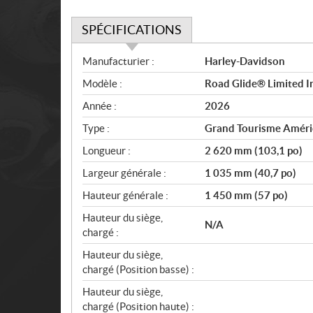
SPÉCIFICATIONS
S
Manufacturier :
Harley-Davidson
p
Modèle :
Road Glide® Limited I
é
c
Année :
2026
i
Type :
Grand Tourisme Améri
f
i
Longueur :
2 620 mm (103,1 po)
c
Largeur générale :
1 035 mm (40,7 po)
a
Hauteur générale :
1 450 mm (57 po)
t
i
Hauteur du siège,
N/A
o
chargé :
n
Hauteur du siège,
s
chargé (Position basse) :
Hauteur du siège,
chargé (Position haute) :