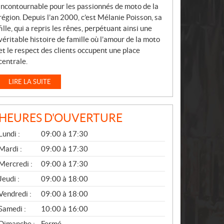
incontournable pour les passionnés de moto de la
région. Depuis l’an 2000, c’est Mélanie Poisson, sa
fille, qui a repris les rênes, perpétuant ainsi une
véritable histoire de famille où l’amour de la moto
et le respect des clients occupent une place
centrale.
LIRE LA SUITE
HEURES D'OUVERTURE
G
Lundi :
09:00 à 17:30
É
N
Mardi :
09:00 à 17:30
É
Mercredi :
09:00 à 17:30
R
A
Jeudi :
09:00 à 18:00
L
Vendredi :
09:00 à 18:00
Samedi :
10:00 à 16:00
Dimanche :
Fermé