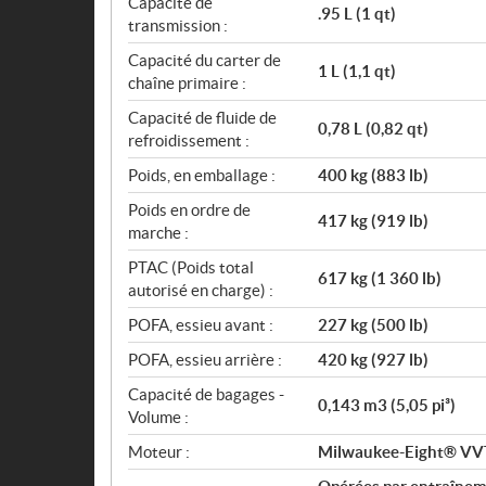
Capacité de
.95 L (1 qt)
transmission :
Capacité du carter de
1 L (1,1 qt)
chaîne primaire :
Capacité de fluide de
0,78 L (0,82 qt)
refroidissement :
Poids, en emballage :
400 kg (883 lb)
Poids en ordre de
417 kg (919 lb)
marche :
PTAC (Poids total
617 kg (1 360 lb)
autorisé en charge) :
POFA, essieu avant :
227 kg (500 lb)
POFA, essieu arrière :
420 kg (927 lb)
Capacité de bagages -
0,143 m3 (5,05 pi³)
Volume :
Moteur :
Milwaukee-Eight® VV