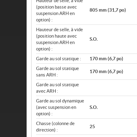
Hauteur de selle, à vide
(position basse avec
805 mm (31,7 po)
suspension ARH en
option) :
Hauteur de selle, à vide
(position haute avec
S.O.
suspension ARH en
option) :
Garde au sol statique :
170 mm (6,7 po)
Garde au sol statique
170 mm (6,7 po)
sans ARH :
Garde au sol statique
avec ARH :
Garde au sol dynamique
(avec suspension en
S.O.
option) :
Chasse (colonne de
25
direction) :