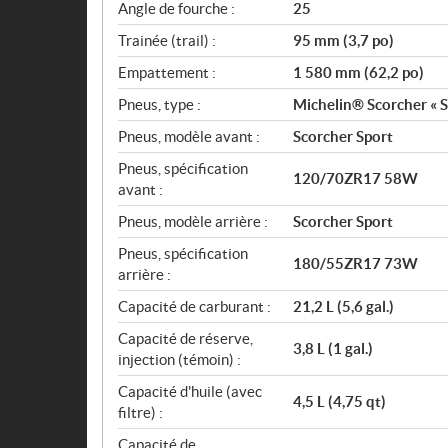
Angle de fourche :
25
Trainée (trail) :
95 mm (3,7 po)
Empattement :
1 580 mm (62,2 po)
Pneus, type :
Michelin® Scorcher « S
Pneus, modèle avant :
Scorcher Sport
Pneus, spécification
120/70ZR17 58W
avant :
Pneus, modèle arrière :
Scorcher Sport
Pneus, spécification
180/55ZR17 73W
arrière :
Capacité de carburant :
21,2 L (5,6 gal.)
Capacité de réserve,
3,8 L (1 gal.)
injection (témoin) :
Capacité d'huile (avec
4,5 L (4,75 qt)
filtre) :
Capacité de