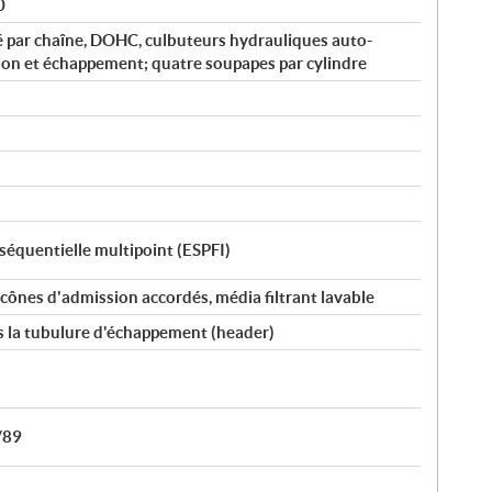
0
é par chaîne, DOHC, culbuteurs hydrauliques auto-
ion et échappement; quatre soupapes par cylindre
 séquentielle multipoint (ESPFI)
ônes d'admission accordés, média filtrant lavable
s la tubulure d'échappement (header)
/89