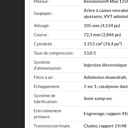
Moteur :
Revolution® Max 125
Arbre à cames entraîn
Soupapes :
ajustants, VVT admiss
Alésage :
105 mm (4,134 po)
Course :
72,3 mm (2,846 po)
Cylindrée :
1 252 cm³ (76,4 po³)
Taux de compression :
13,0:1
Système
Injection électronique
d'alimentation :
Filtre à air :
Admission downdraft, c
Échappement :
2-en-1; catalyseur dan
Système de
Semi-sump sec
lubrification :
Entrraînement
Engrenage, rapport 49
primaire :
Transmission finale :
Chaîne, rapport 19/48