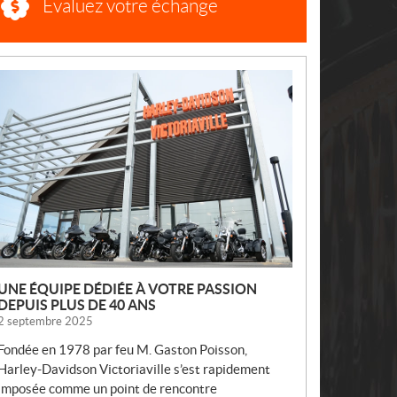
Évaluez votre échange
N
O
U
V
E
L
L
E
S
UNE ÉQUIPE DÉDIÉE À VOTRE PASSION
DEPUIS PLUS DE 40 ANS
2 septembre 2025
Fondée en 1978 par feu M. Gaston Poisson,
Harley-Davidson Victoriaville s’est rapidement
imposée comme un point de rencontre