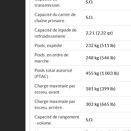
S.O.
transmission :
Capacité du carter de
S.O.
chaîne primaire :
Capacité de liquide de
2,2 L (2,32 qt)
refroidissement :
Poids, expédié :
232 kg (511 lb)
Poids, en ordre de
248 kg (546 lb)
marche :
Poids total autorisé
455 kg (1 003 lb)
(PTAC) :
Charge maximale par
181 kg (399 lb)
essieu, avant :
Charge maximale par
302 kg (665 lb)
essieu, arrière :
Capacité de rangement
S.O.
- volume :