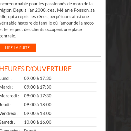
incontournable pour les passionnés de moto de la
région. Depuis l’an 2000, c’est Mélanie Poisson, sa
fille, qui a repris les rênes, perpétuant ainsi une
véritable histoire de famille où l’amour de la moto
et le respect des clients occupent une place
centrale.
LIRE LA SUITE
HEURES D'OUVERTURE
G
Lundi :
09:00 à 17:30
É
N
Mardi :
09:00 à 17:30
É
Mercredi :
09:00 à 17:30
R
A
Jeudi :
09:00 à 18:00
L
Vendredi :
09:00 à 18:00
Samedi :
10:00 à 16:00
Dimanche :
Fermé