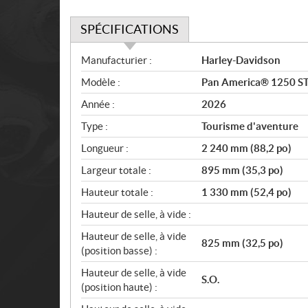
SPÉCIFICATIONS
S
Manufacturier :
Harley-Davidson
p
Modèle :
Pan America® 1250 ST 
é
c
Année :
2026
i
Type :
Tourisme d'aventure
f
i
Longueur :
2 240 mm (88,2 po)
c
Largeur totale :
895 mm (35,3 po)
a
Hauteur totale :
1 330 mm (52,4 po)
t
i
Hauteur de selle, à vide :
o
Hauteur de selle, à vide
n
825 mm (32,5 po)
(position basse) :
s
Hauteur de selle, à vide
S.O.
(position haute) :