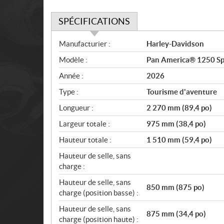
SPÉCIFICATIONS
S
Manufacturier :
Harley-Davidson
p
Modèle :
Pan America® 1250 Spe
é
c
Année :
2026
i
Type :
Tourisme d'aventure
f
i
Longueur :
2 270 mm (89,4 po)
c
Largeur totale :
975 mm (38,4 po)
a
Hauteur totale :
1 510 mm (59,4 po)
t
i
Hauteur de selle, sans
o
charge :
n
Hauteur de selle, sans
s
850 mm (875 po)
charge (position basse) :
Hauteur de selle, sans
875 mm (34,4 po)
charge (position haute) :