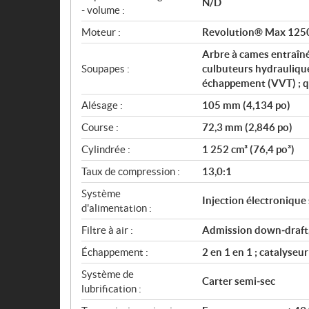
N/D
- volume :
Moteur :
Revolution® Max 125
Arbre à cames entraîné
Soupapes :
culbuteurs hydraulique
échappement (VVT) ; q
Alésage :
105 mm (4,134 po)
Course :
72,3 mm (2,846 po)
Cylindrée :
1 252 cm³ (76,4 po³)
Taux de compression :
13,0:1
Système
Injection électronique
d'alimentation :
Filtre à air :
Admission down‑draft, 
Échappement :
2 en 1 en 1 ; catalyseur
Système de
Carter semi‑sec
lubrification :