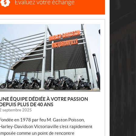
Évaluez votre échange
N
O
U
V
E
L
L
E
S
UNE ÉQUIPE DÉDIÉE À VOTRE PASSION
DEPUIS PLUS DE 40 ANS
2 septembre 2025
Fondée en 1978 par feu M. Gaston Poisson,
Harley-Davidson Victoriaville s’est rapidement
imposée comme un point de rencontre