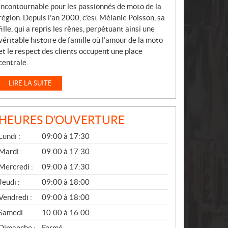
incontournable pour les passionnés de moto de la
région. Depuis l’an 2000, c’est Mélanie Poisson, sa
fille, qui a repris les rênes, perpétuant ainsi une
véritable histoire de famille où l’amour de la moto
et le respect des clients occupent une place
centrale.
LIRE LA SUITE
HEURES D'OUVERTURE
G
Lundi :
09:00 à 17:30
É
N
Mardi :
09:00 à 17:30
É
Mercredi :
09:00 à 17:30
R
A
Jeudi :
09:00 à 18:00
L
Vendredi :
09:00 à 18:00
Samedi :
10:00 à 16:00
Dimanche :
Fermé