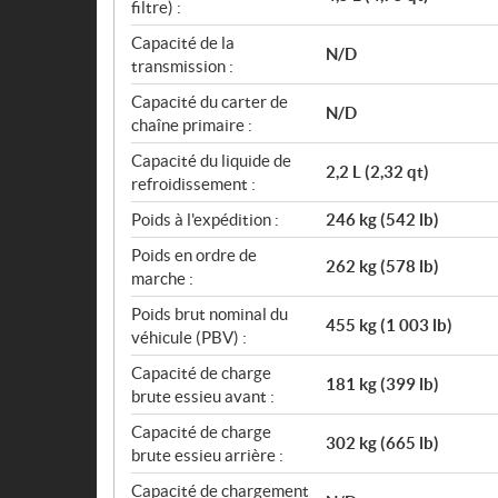
filtre) :
Capacité de la
N/D
transmission :
Capacité du carter de
N/D
chaîne primaire :
Capacité du liquide de
2,2 L (2,32 qt)
refroidissement :
Poids à l'expédition :
246 kg (542 lb)
Poids en ordre de
262 kg (578 lb)
marche :
Poids brut nominal du
455 kg (1 003 lb)
véhicule (PBV) :
Capacité de charge
181 kg (399 lb)
brute essieu avant :
Capacité de charge
302 kg (665 lb)
brute essieu arrière :
Capacité de chargement