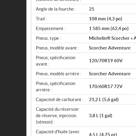
Angle de la fourche :
25
Trail :
108 mm (4,3 po)
Empattement :
1 585 mm (62,4 po)
Pneus, type :
Michelin® Scorcher « A
Pneus, modèle avant :
Scorcher Adventure
Pneus, spécification
120/70R19 60V
avant :
Pneus, modèle arrière :
Scorcher Adventure
Pneus, spécification
170/60R17 72V
arrière :
Capacitié de carburant :
21,2 L (5,6 gal)
Capacité du réservoir
de réserve, injection
3,8 L (1 gal)
(témoin) :
Capacité d'huile (avec
4,5 L (4,75 qt)