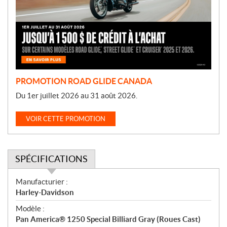
o
t
i
o
n
PROMOTION ROAD GLIDE CANADA
Du 1er juillet 2026 au 31 août 2026.
VOIR CETTE PROMOTION
SPÉCIFICATIONS
S
Manufacturier :
p
Harley-Davidson
é
Modèle :
c
Pan America® 1250 Special Billiard Gray (Roues Cast)
i