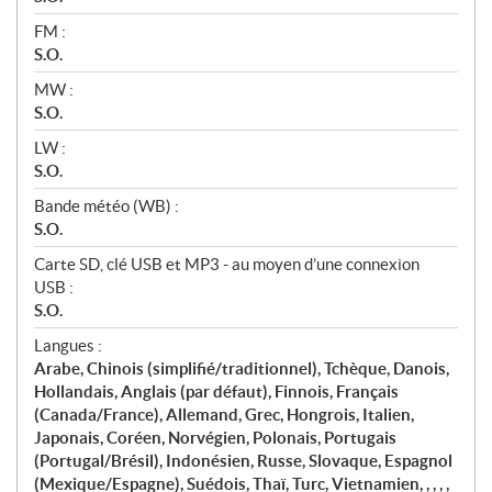
FM :
S.O.
MW :
S.O.
LW :
S.O.
Bande météo (WB) :
S.O.
Carte SD, clé USB et MP3 - au moyen d’une connexion
USB :
S.O.
Langues :
Arabe, Chinois (simplifié/traditionnel), Tchèque, Danois,
Hollandais, Anglais (par défaut), Finnois, Français
(Canada/France), Allemand, Grec, Hongrois, Italien,
Japonais, Coréen, Norvégien, Polonais, Portugais
(Portugal/Brésil), Indonésien, Russe, Slovaque, Espagnol
(Mexique/Espagne), Suédois, Thaï, Turc, Vietnamien, , , , ,