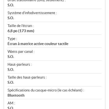
S.O.
Système d’infodivertissement :
S.O.
Taille de l’écran :
6,8 po (173 mm)
Type :
Écran à matrice active couleur tactile
Watts par canal :
S.O.
Haut-parleurs :
S.O.
Taille des haut-parleurs :
S.O.
Spécifications du casque-micro (le cas échéant) :
Bluetooth
AM :
S.O.