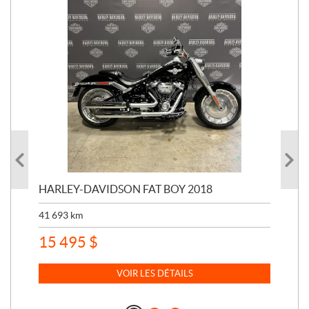
HARLEY-DAVIDSON FAT BOY 2018
HA
41 693
km
22 
15 495
$
32
VOIR LES DÉTAILS