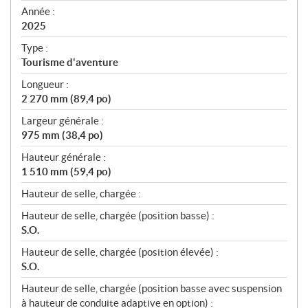
f
Année :
i
2025
c
Type :
a
Tourisme d'aventure
t
Longueur :
i
2 270 mm (89,4 po)
o
n
Largeur générale :
s
975 mm (38,4 po)
Hauteur générale :
1 510 mm (59,4 po)
Hauteur de selle, chargée :
Hauteur de selle, chargée (position basse) :
S.O.
Hauteur de selle, chargée (position élevée) :
S.O.
Hauteur de selle, chargée (position basse avec suspension
à hauteur de conduite adaptive en option) :