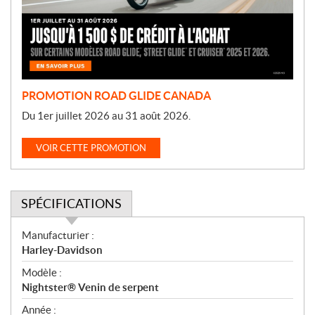
t
i
o
n
PROMOTION ROAD GLIDE CANADA
Du 1er juillet 2026 au 31 août 2026.
VOIR CETTE PROMOTION
SPÉCIFICATIONS
S
Manufacturier :
p
Harley-Davidson
é
Modèle :
c
Nightster® Venin de serpent
i
f
Année :