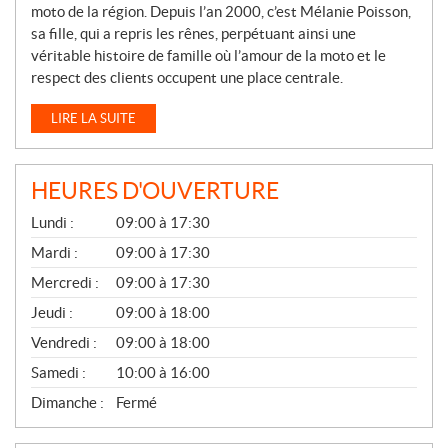
moto de la région. Depuis l’an 2000, c’est Mélanie Poisson,
sa fille, qui a repris les rênes, perpétuant ainsi une
véritable histoire de famille où l’amour de la moto et le
respect des clients occupent une place centrale.
LIRE LA SUITE
HEURES D'OUVERTURE
G
Lundi :
09:00 à 17:30
É
N
Mardi :
09:00 à 17:30
É
Mercredi :
09:00 à 17:30
R
A
Jeudi :
09:00 à 18:00
L
Vendredi :
09:00 à 18:00
Samedi :
10:00 à 16:00
Dimanche :
Fermé