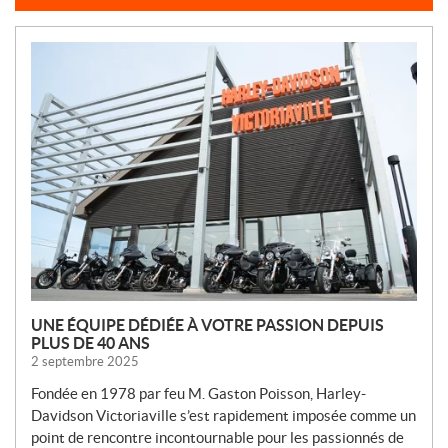
N
O
U
V
E
L
L
E
S
UNE ÉQUIPE DÉDIÉE À VOTRE PASSION DEPUIS
PLUS DE 40 ANS
2 septembre 2025
Fondée en 1978 par feu M. Gaston Poisson, Harley-
Davidson Victoriaville s’est rapidement imposée comme un
point de rencontre incontournable pour les passionnés de