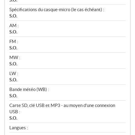
Spécifications du casque-micro (le cas échéant) :
S.O.
AM :
S.O.
FM :
S.O.
MW :
S.O.
LW :
S.O.
Bande météo (WB) :
S.O.
Carte SD, clé USB et MP3 - au moyen d’une connexion
USB :
S.O.
Langues :