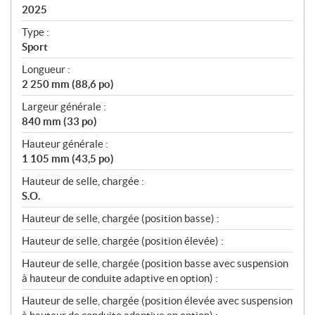
i
2025
c
Type :
a
Sport
t
Longueur :
i
2 250 mm (88,6 po)
o
n
Largeur générale :
s
840 mm (33 po)
Hauteur générale :
1 105 mm (43,5 po)
Hauteur de selle, chargée :
S.O.
Hauteur de selle, chargée (position basse) :
Hauteur de selle, chargée (position élevée) :
Hauteur de selle, chargée (position basse avec suspension
à hauteur de conduite adaptive en option) :
Hauteur de selle, chargée (position élevée avec suspension