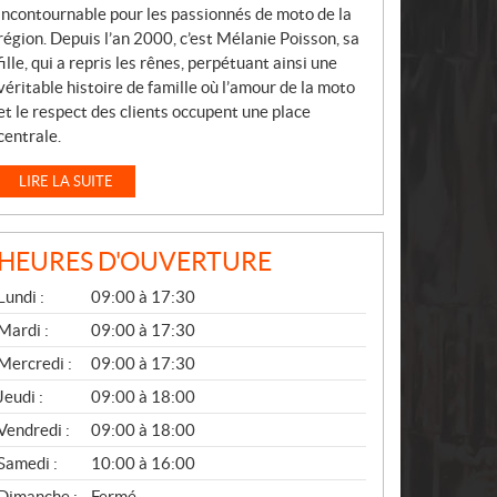
incontournable pour les passionnés de moto de la
région. Depuis l’an 2000, c’est Mélanie Poisson, sa
fille, qui a repris les rênes, perpétuant ainsi une
véritable histoire de famille où l’amour de la moto
et le respect des clients occupent une place
centrale.
LIRE LA SUITE
HEURES D'OUVERTURE
G
Lundi :
09:00 à 17:30
É
N
Mardi :
09:00 à 17:30
É
Mercredi :
09:00 à 17:30
R
A
Jeudi :
09:00 à 18:00
L
Vendredi :
09:00 à 18:00
Samedi :
10:00 à 16:00
Dimanche :
Fermé