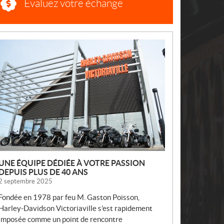
Évaluez votre échange
N
O
U
V
E
L
L
E
S
UNE ÉQUIPE DÉDIÉE À VOTRE PASSION
DEPUIS PLUS DE 40 ANS
2 septembre 2025
Fondée en 1978 par feu M. Gaston Poisson,
Harley-Davidson Victoriaville s’est rapidement
imposée comme un point de rencontre