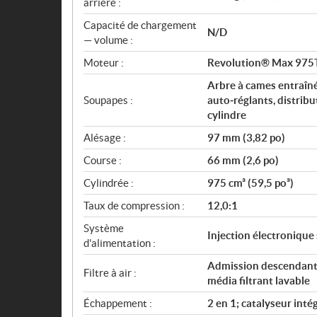
arrière :
Capacité de chargement
N/D
— volume :
Moteur :
Revolution® Max 975
Arbre à cames entraîn
Soupapes :
auto‑réglants, distrib
cylindre
Alésage :
97 mm (3,82 po)
Course :
66 mm (2,6 po)
Cylindrée :
975 cm³ (59,5 po³)
Taux de compression :
12,0:1
Système
Injection électronique
d'alimentation :
Admission descendante,
Filtre à air :
média filtrant lavable
Échappement :
2 en 1; catalyseur inté