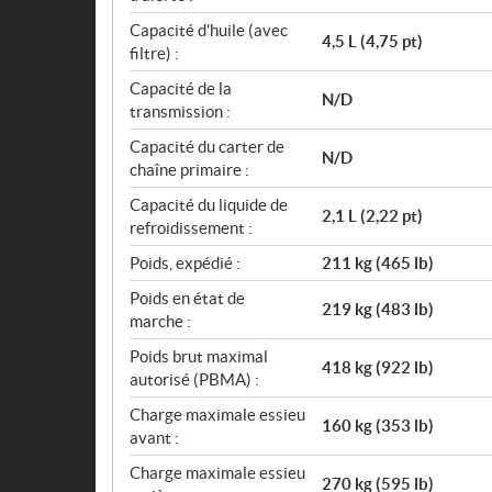
Capacité d'huile (avec
4,5 L (4,75 pt)
filtre) :
Capacité de la
N/D
transmission :
Capacité du carter de
N/D
chaîne primaire :
Capacité du liquide de
2,1 L (2,22 pt)
refroidissement :
Poids, expédié :
211 kg (465 lb)
Poids en état de
219 kg (483 lb)
marche :
Poids brut maximal
418 kg (922 lb)
autorisé (PBMA) :
Charge maximale essieu
160 kg (353 lb)
avant :
Charge maximale essieu
270 kg (595 lb)