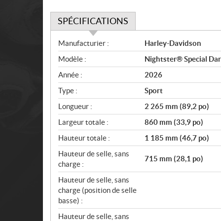
SPÉCIFICATIONS
S
Manufacturier :
Harley-Davidson
p
Modèle :
Nightster® Special Dar
é
c
Année :
2026
i
Type :
Sport
f
i
Longueur :
2 265 mm (89,2 po)
c
Largeur totale :
860 mm (33,9 po)
a
Hauteur totale :
1 185 mm (46,7 po)
t
i
Hauteur de selle, sans
715 mm (28,1 po)
o
charge :
n
Hauteur de selle, sans
s
charge (position de selle
basse) :
Hauteur de selle, sans