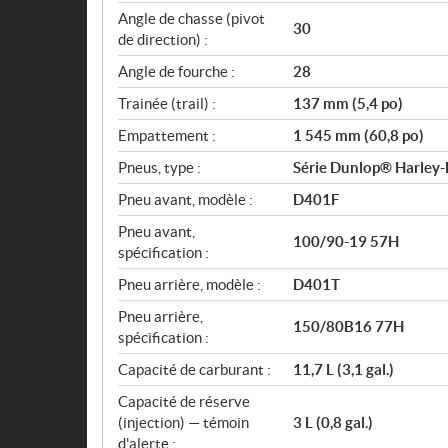
Angle de chasse (pivot
30
de direction) :
Angle de fourche :
28
Trainée (trail) :
137 mm (5,4 po)
Empattement :
1 545 mm (60,8 po)
Pneus, type :
Série Dunlop® Harley-D
Pneu avant, modèle :
D401F
Pneu avant,
100/90-19 57H
spécification :
Pneu arrière, modèle :
D401T
Pneu arrière,
150/80B16 77H
spécification :
Capacité de carburant :
11,7 L (3,1 gal.)
Capacité de réserve
(injection) — témoin
3 L (0,8 gal.)
d'alerte :