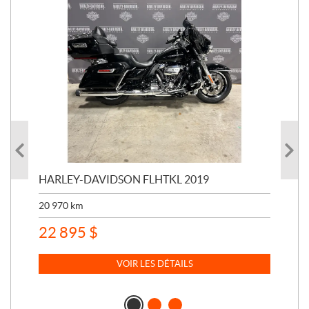
HARLEY-DAVIDSON FLHTKL 2019
HA
20 970
km
41 
22 895
$
15
VOIR LES DÉTAILS