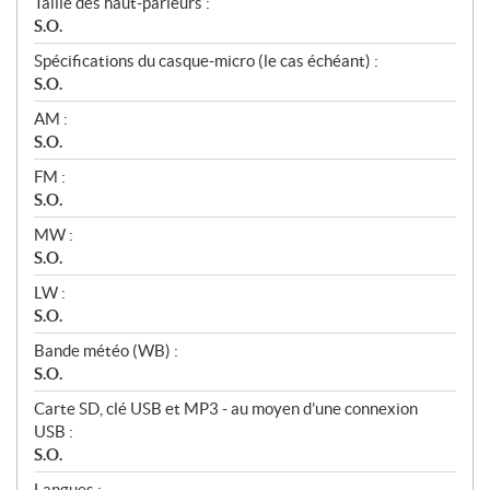
Taille des haut-parleurs :
S.O.
Spécifications du casque-micro (le cas échéant) :
S.O.
AM :
S.O.
FM :
S.O.
MW :
S.O.
LW :
S.O.
Bande météo (WB) :
S.O.
Carte SD, clé USB et MP3 - au moyen d’une connexion
USB :
S.O.
Langues :