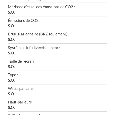
Méthode d’essai des émissions de CO2 :
S.O.
Émissions de CO2 :
S.O.
Bruit stationnaire (BRZ seulement) :
S.O.
Système d’infodivertissement :
S.O.
Taille de l’écran :
S.O.
Type :
S.O.
Watts par canal :
S.O.
Haut-parleurs :
S.O.