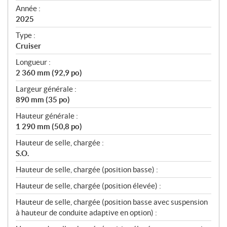
f
Année :
i
2025
c
Type :
a
Cruiser
t
Longueur :
i
2 360 mm (92,9 po)
o
n
Largeur générale :
s
890 mm (35 po)
Hauteur générale :
1 290 mm (50,8 po)
Hauteur de selle, chargée :
S.O.
Hauteur de selle, chargée (position basse) :
Hauteur de selle, chargée (position élevée) :
Hauteur de selle, chargée (position basse avec suspension
à hauteur de conduite adaptive en option) :