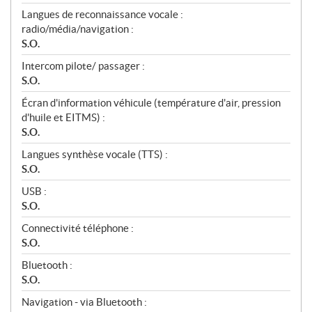
Langues de reconnaissance vocale :
radio/média/navigation :
S.O.
Intercom pilote/ passager :
S.O.
Écran d'information véhicule (température d'air, pression
d'huile et EITMS) :
S.O.
Langues synthèse vocale (TTS) :
S.O.
USB :
S.O.
Connectivité téléphone :
S.O.
Bluetooth :
S.O.
Navigation - via Bluetooth :