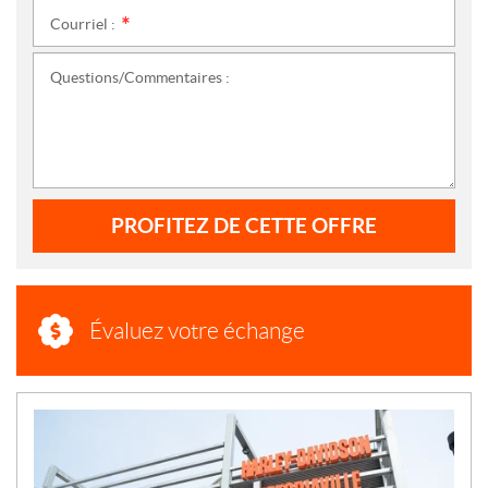
Courriel :
*
Questions/Commentaires :
PROFITEZ DE CETTE OFFRE
Évaluez votre échange
N
O
U