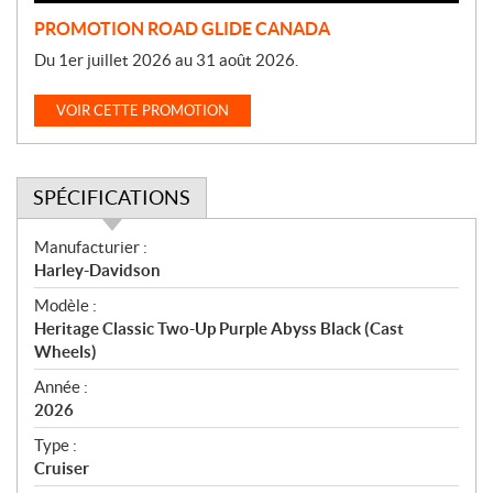
PROMOTION ROAD GLIDE CANADA
Du 1er juillet 2026 au 31 août 2026.
VOIR CETTE PROMOTION
SPÉCIFICATIONS
S
Manufacturier :
p
Harley-Davidson
é
Modèle :
c
Heritage Classic Two-Up Purple Abyss Black (Cast
i
Wheels)
f
i
Année :
2026
c
a
Type :
t
Cruiser
i