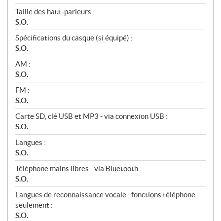
Taille des haut‑parleurs :
S.O.
Spécifications du casque (si équipé) :
S.O.
AM :
S.O.
FM :
S.O.
Carte SD, clé USB et MP3 - via connexion USB :
S.O.
Langues :
S.O.
Téléphone mains libres - via Bluetooth :
S.O.
Langues de reconnaissance vocale : fonctions téléphone
seulement :
S.O.