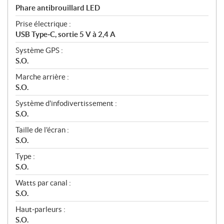
Phare antibrouillard LED
Prise électrique :
USB Type‑C, sortie 5 V à 2,4 A
Système GPS :
S.O.
Marche arrière :
S.O.
Système d'infodivertissement :
S.O.
Taille de l'écran :
S.O.
Type :
S.O.
Watts par canal :
S.O.
Haut‑parleurs :
S.O.