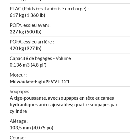
PTAC (Poids total autorisé en charge) :
617 kg (1 360 lb)
POFA, essieu avant :
227 kg (500 lb)
POFA, essieu arrière :
420 kg (927 lb)
Capacité de bagages - Volume :
0,136 m3 (4,8 pi³)
Moteur :
Milwaukee-Eight® VVT 121
Soupapes :
À tige-poussante, avec soupapes en tête et cames
hydrauliques auto-ajustables; quatre soupapes par
cylindre
Alésage :
103,5 mm (4,075 po)
Course :