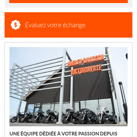
Évaluez votre échange
N
O
U
V
E
L
L
E
S
UNE ÉQUIPE DÉDIÉE À VOTRE PASSION DEPUIS