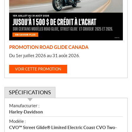
o
t
i
o
n
PROMOTION ROAD GLIDE CANADA
Du 1er juillet 2026 au 31 août 2026.
VOIR CETTE PROMOTION
SPÉCIFICATIONS
S
Manufacturier :
p
Harley-Davidson
é
Modèle :
c
CVO™ Street Glide® Limited Electric Coast CVO Two-
i