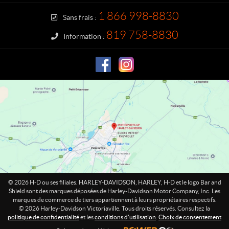
c
y
t
-
1 866 998-8830
Sans frais :
D
a
819 758-8830
Information :
v
i
d
s
o
n
V
i
c
t
o
r
i
© 2026 H-D ou ses filiales. HARLEY-DAVIDSON, HARLEY, H-D et le logo Bar and
a
Shield sont des marques déposées de Harley-Davidson Motor Company, Inc. Les
marques de commerce de tiers appartiennent à leurs propriétaires respectifs.
v
© 2026 Harley-Davidson Victoriaville. Tous droits réservés. Consultez la
i
politique de confidentialité
et les
conditions d'utilisation
.
Choix de consentement
l