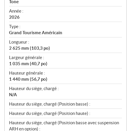
Tone
f
i
Année :
2026
c
a
Type :
t
Grand Tourisme Américain
i
Longueur :
o
2 625 mm (103,3 po)
n
s
Largeur générale :
1 035 mm (40,7 po)
Hauteur générale :
1 440 mm (56,7 po)
Hauteur du siège, chargé :
N/A
Hauteur du siège, chargé (Position basse) :
Hauteur du siège, chargé (Position haute) :
Hauteur du siège, chargé (Position basse avec suspension
ARH en option) :