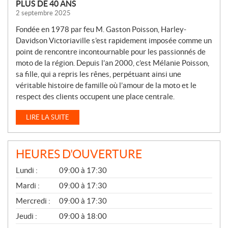
PLUS DE 40 ANS
2 septembre 2025
Fondée en 1978 par feu M. Gaston Poisson, Harley-
Davidson Victoriaville s’est rapidement imposée comme un
point de rencontre incontournable pour les passionnés de
moto de la région. Depuis l’an 2000, c’est Mélanie Poisson,
sa fille, qui a repris les rênes, perpétuant ainsi une
véritable histoire de famille où l’amour de la moto et le
respect des clients occupent une place centrale.
LIRE LA SUITE
HEURES D'OUVERTURE
G
Lundi :
09:00 à 17:30
É
N
Mardi :
09:00 à 17:30
É
Mercredi :
09:00 à 17:30
R
A
Jeudi :
09:00 à 18:00
L