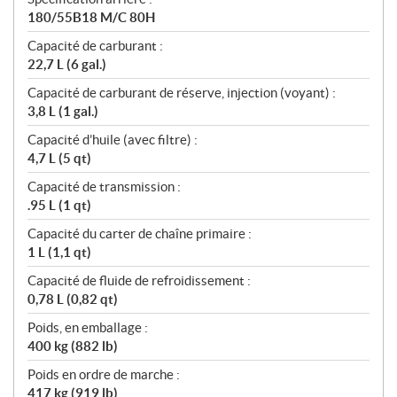
180/55B18 M/C 80H
Capacité de carburant :
22,7 L (6 gal.)
Capacité de carburant de réserve, injection (voyant) :
3,8 L (1 gal.)
Capacité d’huile (avec filtre) :
4,7 L (5 qt)
Capacité de transmission :
.95 L (1 qt)
Capacité du carter de chaîne primaire :
1 L (1,1 qt)
Capacité de fluide de refroidissement :
0,78 L (0,82 qt)
Poids, en emballage :
400 kg (882 lb)
Poids en ordre de marche :
417 kg (919 lb)