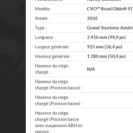
p
Modèle :
CVO™ Road Glide® ST 
é
c
Année :
2026
i
Type :
Grand Tourisme Améri
f
i
Longueur :
2 410 mm (94,9 po)
c
Largeur générale :
925 mm (36,4 po)
a
Hauteur générale :
1 280 mm (50,4 po)
t
i
Hauteur du siège,
N/A
o
chargé :
n
Hauteur du siège,
s
chargé (Position basse) :
Hauteur du siège,
chargé (Position haute) :
Hauteur du siège,
chargé (Position basse
avec suspension ARH en
option) :