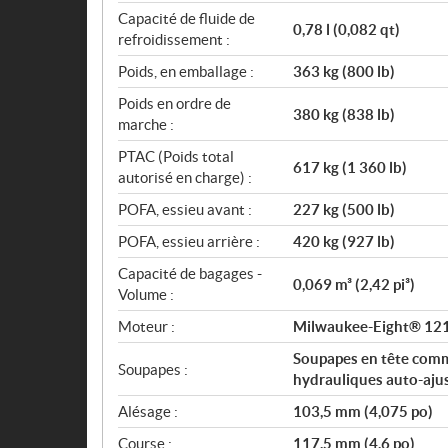
Capacité de fluide de
0,78 l (0,082 qt)
refroidissement :
Poids, en emballage :
363 kg (800 lb)
Poids en ordre de
380 kg (838 lb)
marche :
PTAC (Poids total
617 kg (1 360 lb)
autorisé en charge) :
POFA, essieu avant :
227 kg (500 lb)
POFA, essieu arrière :
420 kg (927 lb)
Capacité de bagages -
0,069 m³ (2,42 pi³)
Volume :
Moteur :
Milwaukee-Eight® 121
Soupapes en tête comm
Soupapes :
hydrauliques auto-ajus
Alésage :
103,5 mm (4,075 po)
Course :
117,5 mm (4,6 po)