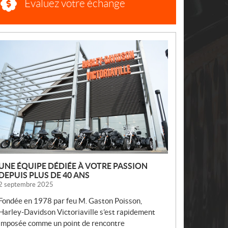
Évaluez votre échange
N
O
U
V
E
L
L
E
S
UNE ÉQUIPE DÉDIÉE À VOTRE PASSION
DEPUIS PLUS DE 40 ANS
2 septembre 2025
Fondée en 1978 par feu M. Gaston Poisson,
Harley-Davidson Victoriaville s’est rapidement
imposée comme un point de rencontre