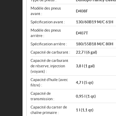
Modèle des pneus
D408F
avant :
Spécification avant :
130/60B19 M/C 61H
Modèle des pneus
D407T
arrière :
Spécification arrière :
180/55B18 M/C 80H
Capacité de carburant :
22,7 l (6 gal)
Capacité de carburant
de réserve, injection
3,8 l (1 gal)
(voyant) :
Capacité d’huile (avec
4,7 l (5 qt)
filtre) :
Capacité de
0,95 l (1 qt)
transmission :
Capacité du carter de
1 l (1,1 qt)
chaîne primaire :