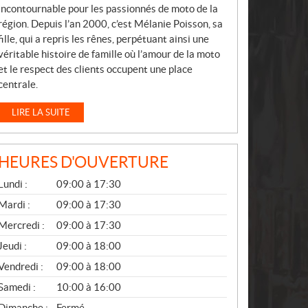
incontournable pour les passionnés de moto de la
région. Depuis l’an 2000, c’est Mélanie Poisson, sa
fille, qui a repris les rênes, perpétuant ainsi une
véritable histoire de famille où l’amour de la moto
et le respect des clients occupent une place
centrale.
LIRE LA SUITE
HEURES D'OUVERTURE
G
Lundi :
09:00 à 17:30
É
N
Mardi :
09:00 à 17:30
É
Mercredi :
09:00 à 17:30
R
A
Jeudi :
09:00 à 18:00
L
Vendredi :
09:00 à 18:00
Samedi :
10:00 à 16:00
Dimanche :
Fermé