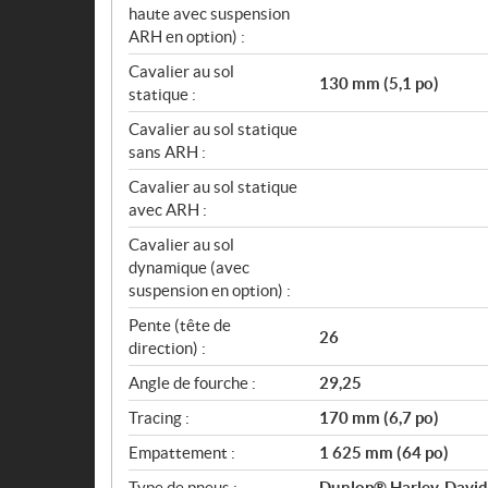
haute avec suspension
ARH en option) :
Cavalier au sol
130 mm (5,1 po)
statique :
Cavalier au sol statique
sans ARH :
Cavalier au sol statique
avec ARH :
Cavalier au sol
dynamique (avec
suspension en option) :
Pente (tête de
26
direction) :
Angle de fourche :
29,25
Tracing :
170 mm (6,7 po)
Empattement :
1 625 mm (64 po)
Type de pneus :
Dunlop® Harley-Davidson