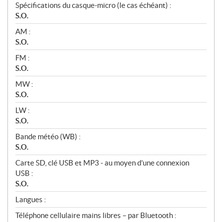
Spécifications du casque-micro (le cas échéant) :
S.O.
AM :
S.O.
FM :
S.O.
MW :
S.O.
LW :
S.O.
Bande météo (WB) :
S.O.
Carte SD, clé USB et MP3 - au moyen d’une connexion
USB :
S.O.
Langues :
Téléphone cellulaire mains libres – par Bluetooth :