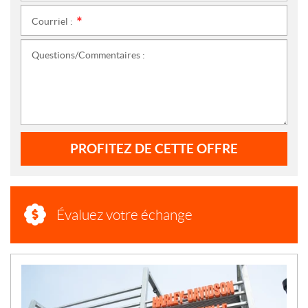
Courriel :
*
Questions/Commentaires :
PROFITEZ DE CETTE OFFRE
Évaluez votre échange
N
O
U