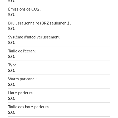
S.O.
Émissions de CO2 :
S.O.
Bruit stationnaire (BRZ seulement) :
S.O.
Système d’infodivertissement :
S.O.
Taille de l’écran :
S.O.
Type :
S.O.
Watts par canal :
S.O.
Haut-parleurs :
S.O.
Taille des haut-parleurs :
S.O.