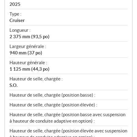
i
2025
c
Type :
a
Cruiser
t
Longueur :
i
2 375 mm (93,5 po)
o
n
Largeur générale :
s
940 mm (37 po)
Hauteur générale :
1 125 mm (44,3 po)
Hauteur de selle, chargée :
S.O.
Hauteur de selle, chargée (position basse) :
Hauteur de selle, chargée (position élevée) :
Hauteur de selle, chargée (position basse avec suspension
à hauteur de conduite adaptive en option) :
Hauteur de selle, chargée (position élevée avec suspension