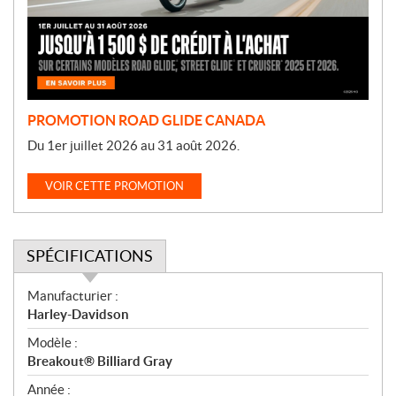
t
i
o
n
PROMOTION ROAD GLIDE CANADA
Du 1er juillet 2026 au 31 août 2026.
VOIR CETTE PROMOTION
SPÉCIFICATIONS
S
Manufacturier :
p
Harley-Davidson
é
Modèle :
c
Breakout® Billiard Gray
i
f
Année :