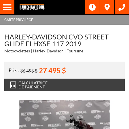
CARTE PRIVILÈGE
HARLEY-DAVIDSON CVO STREET
GLIDE FLHXSE 117 2019
Motocyclettes
Harley-Davidson
Tourisme
27 495
$
Prix :
36 495
$
CALCULATRICE
DE PAIEMENT