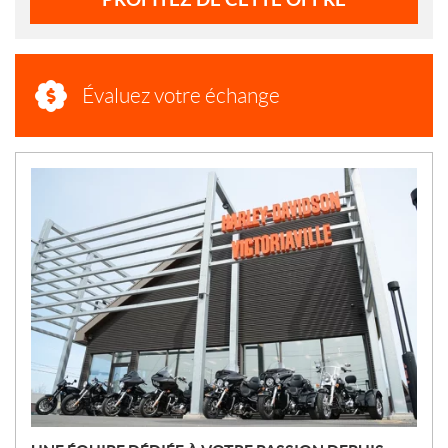
Évaluez votre échange
N
O
U
V
E
L
L
E
S