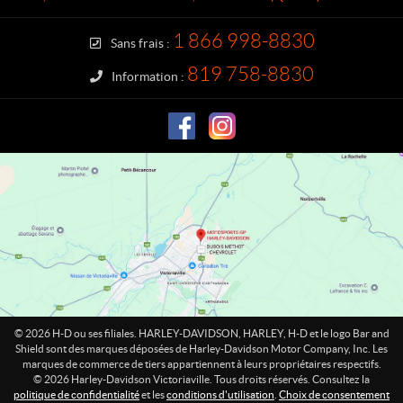
c
y
t
-
1 866 998-8830
Sans frais :
D
a
819 758-8830
Information :
v
i
d
s
o
n
V
i
c
t
o
r
i
© 2026 H-D ou ses filiales. HARLEY-DAVIDSON, HARLEY, H-D et le logo Bar and
a
Shield sont des marques déposées de Harley-Davidson Motor Company, Inc. Les
marques de commerce de tiers appartiennent à leurs propriétaires respectifs.
v
© 2026 Harley-Davidson Victoriaville. Tous droits réservés. Consultez la
i
politique de confidentialité
et les
conditions d'utilisation
.
Choix de consentement