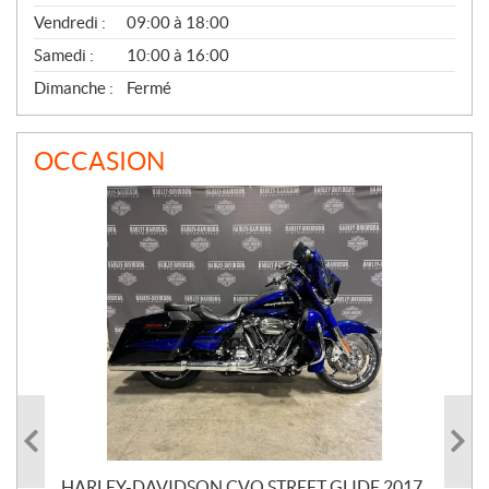
Vendredi :
09:00 à 18:00
Samedi :
10:00 à 16:00
Dimanche :
Fermé
OCCASION
HARLEY-DAVIDSON CVO STREET GLIDE 2017
HA