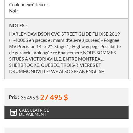
Couleur extérieure :
Noir
N
NOTES :
o
HARLEY-DAVIDSON CVO STREET GLIDE FLHXSE 2019
t
(+-4000$ en pièces et mains d'œuvre ajoutées),- Poignée
e
MV Precision 14'' x 2'',- Stage 1,- Highway peg,- Possibilité
s
de garantie prolongée et financement,NOUS SOMMES
SITUÉS À VICTORIAVILLE, ENTRE MONTREAL,
SHERBROOKE, QUÉBEC, TROIS-RIVIÈRES ET
DRUMMONDVILLE!,WE ALSO SPEAK ENGLISH
27 495
$
Prix :
36 495
$
CALCULATRICE
DE PAIEMENT