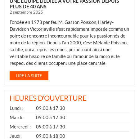
UNE ÉQUIPE DÉDIÉE À VOTRE PASSION DEPUIS
PLUS DE 40 ANS
2 septembre 2025
Fondée en 1978 par feu M. Gaston Poisson, Harley-
Davidson Victoriaville s’est rapidement imposée comme un
point de rencontre incontournable pour les passionnés de
moto de la région. Depuis l’an 2000, c’est Mélanie Poisson,
sa fille, qui a repris les rênes, perpétuant ainsi une
véritable histoire de famille où l’amour de la moto et le
respect des clients occupent une place centrale.
LIRE LA SUITE
HEURES D'OUVERTURE
G
Lundi :
09:00 à 17:30
É
N
Mardi :
09:00 à 17:30
É
Mercredi :
09:00 à 17:30
R
A
Jeudi :
09:00 à 18:00
L