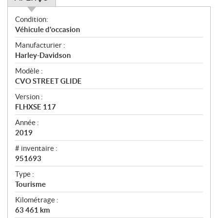
A
Condition:
p
Véhicule d'occasion
e
Manufacturier :
r
Harley-Davidson
ç
u
Modèle :
CVO STREET GLIDE
Version :
FLHXSE 117
Année :
2019
# inventaire :
951693
Type :
Tourisme
Kilométrage :
63 461
km